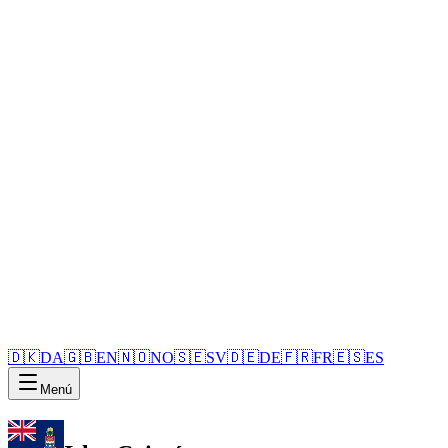
🇩🇰
DA
🇬🇧
EN
🇳🇴
NO
🇸🇪
SV
🇩🇪
DE
🇫🇷
FR
🇪🇸
ES
Menú