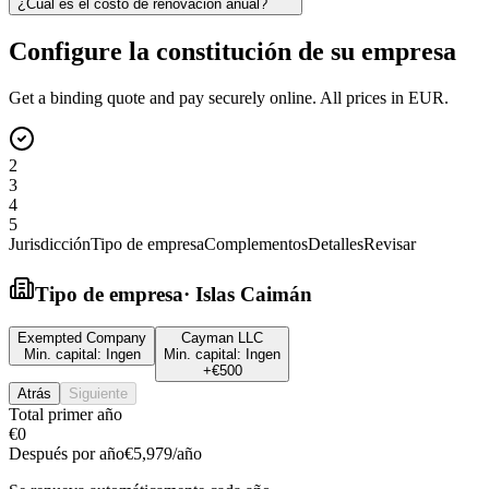
¿Cuál es el costo de renovación anual?
Configure la constitución de su empresa
Get a binding quote and pay securely online. All prices in EUR.
2
3
4
5
Jurisdicción
Tipo de empresa
Complementos
Detalles
Revisar
Tipo de empresa
·
Islas Caimán
Exempted Company
Cayman LLC
Min. capital:
Ingen
Min. capital:
Ingen
+
€500
Atrás
Siguiente
Total primer año
€0
Después por año
€5,979
/año