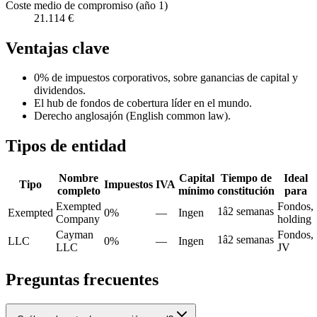
Coste medio de compromiso (año 1)
21.114 €
Ventajas clave
0% de impuestos corporativos, sobre ganancias de capital y
dividendos.
El hub de fondos de cobertura líder en el mundo.
Derecho anglosajón (English common law).
Tipos de entidad
Nombre
Capital
Tiempo de
Ideal
Tipo
Impuestos
IVA
completo
mínimo
constitución
para
Exempted
Fondos,
1â2 semanas
Exempted
0%
—
Ingen
Company
holding
Cayman
Fondos,
1â2 semanas
LLC
0%
—
Ingen
LLC
JV
Preguntas frecuentes