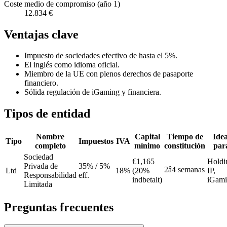
Coste medio de compromiso (año 1)
12.834 €
Ventajas clave
Impuesto de sociedades efectivo de hasta el 5%.
El inglés como idioma oficial.
Miembro de la UE con plenos derechos de pasaporte
financiero.
Sólida regulación de iGaming y financiera.
Tipos de entidad
Nombre
Capital
Tiempo de
Idea
Tipo
Impuestos
IVA
completo
mínimo
constitución
par
Sociedad
€1,165
Holdi
Privada de
35% / 5%
2â4 semanas
Ltd
18%
(20%
IP,
Responsabilidad
eff.
indbetalt)
iGam
Limitada
Preguntas frecuentes