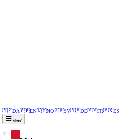
🇩🇰
DA
🇬🇧
EN
🇳🇴
NO
🇸🇪
SV
🇩🇪
DE
🇫🇷
FR
🇪🇸
ES
Menú