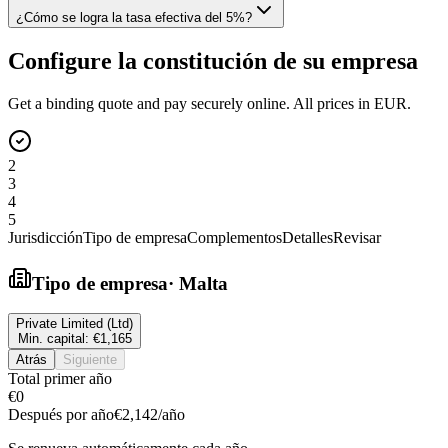
¿Cómo se logra la tasa efectiva del 5%?
Configure la constitución de su empresa
Get a binding quote and pay securely online. All prices in EUR.
2
3
4
5
Jurisdicción
Tipo de empresa
Complementos
Detalles
Revisar
Tipo de empresa
·
Malta
Private Limited (Ltd)
Min. capital:
€1,165
Atrás
Siguiente
Total primer año
€0
Después por año
€2,142
/año