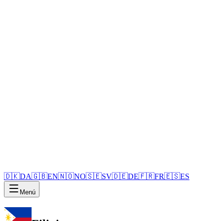
🇩🇰
DA
🇬🇧
EN
🇳🇴
NO
🇸🇪
SV
🇩🇪
DE
🇫🇷
FR
🇪🇸
ES
Menú