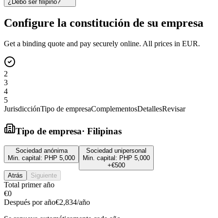
¿Debo ser filipino?
Configure la constitución de su empresa
Get a binding quote and pay securely online. All prices in EUR.
2
3
4
5
Jurisdicción
Tipo de empresa
Complementos
Detalles
Revisar
Tipo de empresa
·
Filipinas
Sociedad anónima
Sociedad unipersonal
Min. capital:
PHP 5,000
Min. capital:
PHP 5,000
+
€500
Atrás
Siguiente
Total primer año
€0
Después por año
€2,834
/año