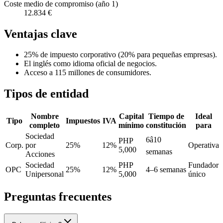
Coste medio de compromiso (año 1)
12.834 €
Ventajas clave
25% de impuesto corporativo (20% para pequeñas empresas).
El inglés como idioma oficial de negocios.
Acceso a 115 millones de consumidores.
Tipos de entidad
Nombre
Capital
Tiempo de
Ideal
Tipo
Impuestos
IVA
completo
mínimo
constitución
para
Sociedad
6â10
PHP
Corp.
por
25%
12%
Operativa
5,000
semanas
Acciones
Sociedad
PHP
Fundador
OPC
25%
12%
4–6 semanas
Unipersonal
5,000
único
Preguntas frecuentes