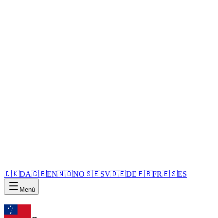
🇩🇰
DA
🇬🇧
EN
🇳🇴
NO
🇸🇪
SV
🇩🇪
DE
🇫🇷
FR
🇪🇸
ES
Menú