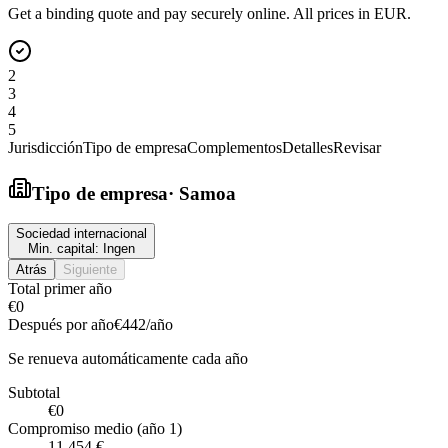
Get a binding quote and pay securely online. All prices in EUR.
2
3
4
5
Jurisdicción
Tipo de empresa
Complementos
Detalles
Revisar
Tipo de empresa
·
Samoa
Sociedad internacional
Min. capital:
Ingen
Atrás
Siguiente
Total primer año
€0
Después por año
€442
/año
Se renueva automáticamente cada año
Subtotal
€0
Compromiso medio (año 1)
11.454 €