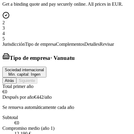
Get a binding quote and pay securely online. All prices in EUR.
2
3
4
5
Jurisdicción
Tipo de empresa
Complementos
Detalles
Revisar
Tipo de empresa
·
Vanuatu
Sociedad internacional
Min. capital:
Ingen
Atrás
Siguiente
Total primer año
€0
Después por año
€442
/año
Se renueva automáticamente cada año
Subtotal
€0
Compromiso medio (año 1)
12.190 €