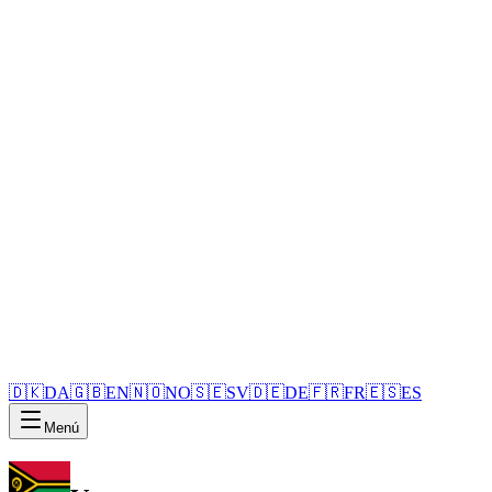
🇩🇰
DA
🇬🇧
EN
🇳🇴
NO
🇸🇪
SV
🇩🇪
DE
🇫🇷
FR
🇪🇸
ES
Menú