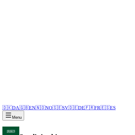
🇩🇰
DA
🇬🇧
EN
🇳🇴
NO
🇸🇪
SV
🇩🇪
DE
🇫🇷
FR
🇪🇸
ES
Menu