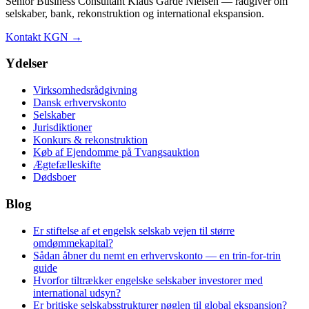
Senior Business Consultant Klaus Garde Nielsen — rådgiver om
selskaber, bank, rekonstruktion og international ekspansion.
Kontakt KGN →
Ydelser
Virksomhedsrådgivning
Dansk erhvervskonto
Selskaber
Jurisdiktioner
Konkurs & rekonstruktion
Køb af Ejendomme på Tvangsauktion
Ægtefælleskifte
Dødsboer
Blog
Er stiftelse af et engelsk selskab vejen til større
omdømmekapital?
Sådan åbner du nemt en erhvervskonto — en trin-for-trin
guide
Hvorfor tiltrækker engelske selskaber investorer med
international udsyn?
Er britiske selskabsstrukturer nøglen til global ekspansion?