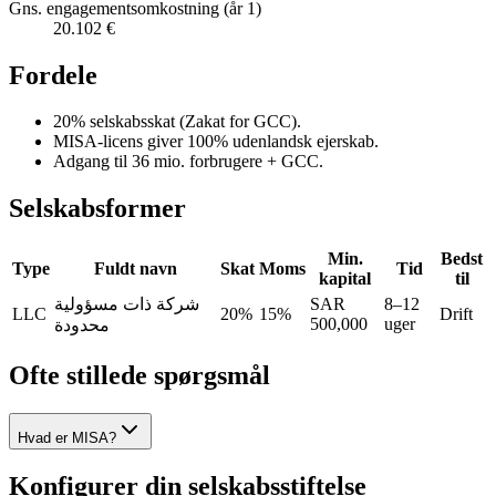
Gns. engagementsomkostning (år 1)
20.102 €
Fordele
20% selskabsskat (Zakat for GCC).
MISA-licens giver 100% udenlandsk ejerskab.
Adgang til 36 mio. forbrugere + GCC.
Selskabsformer
Min.
Bedst
Type
Fuldt navn
Skat
Moms
Tid
kapital
til
شركة ذات مسؤولية
SAR
8–12
LLC
20%
15%
Drift
500,000
uger
محدودة
Ofte stillede spørgsmål
Hvad er MISA?
Konfigurer din selskabsstiftelse