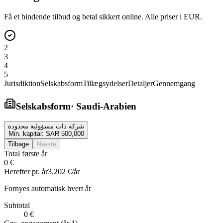
Få et bindende tilbud og betal sikkert online. Alle priser i EUR.
2
3
4
5
Jurisdiktion
Selskabsform
Tillægsydelser
Detaljer
Gennemgang
Selskabsform
·
Saudi-Arabien
شركة ذات مسؤولية محدودة
Min. kapital:
SAR 500,000
Tilbage
Næste
Total første år
0 €
Herefter pr. år
3.202 €
/år
Fornyes automatisk hvert år
Subtotal
0 €