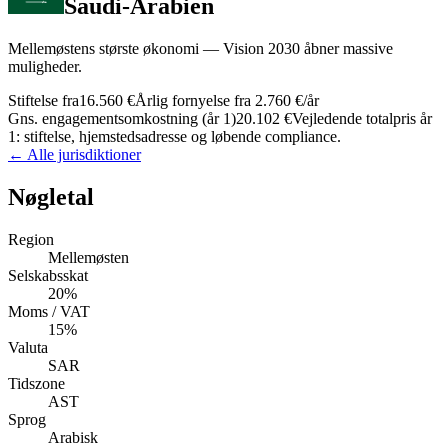
Saudi-Arabien
Mellemøstens største økonomi — Vision 2030 åbner massive
muligheder.
Stiftelse fra
16.560 €
Årlig fornyelse fra
2.760 €
/år
Gns. engagementsomkostning (år 1)
20.102 €
Vejledende totalpris år
1: stiftelse, hjemstedsadresse og løbende compliance.
← Alle jurisdiktioner
Nøgletal
Region
Mellemøsten
Selskabsskat
20%
Moms / VAT
15%
Valuta
SAR
Tidszone
AST
Sprog
Arabisk