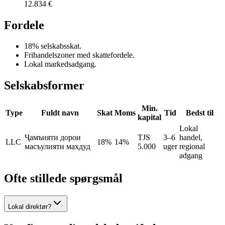
12.834 €
Fordele
18% selskabsskat.
Frihandelszoner med skattefordele.
Lokal markedsadgang.
Selskabsformer
Min.
Type
Fuldt navn
Skat
Moms
Tid
Bedst til
kapital
Lokal
Ҷамъияти дорои
TJS
3–6
handel,
LLC
18%
14%
масъулияти махдуд
5.000
uger
regional
adgang
Ofte stillede spørgsmål
Lokal direktør?