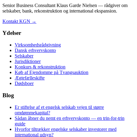
Senior Business Consultant Klaus Garde Nielsen — rådgiver om
selskaber, bank, rekonstruktion og international ekspansion.
Kontakt KGN →
Ydelser
Virksomhedsrådgivning
Dansk erhvervskonto
Selskaber
Jurisdiktioner
Konkurs & rekonstruktion
Køb af Ejendomme på Tvangsauktion
Ægtefælleskifte
Dødsboer
Blog
Er stiftelse af et engelsk selskab vejen til større
omdømmekapital?
Sådan åbner du nemt en erhvervskonto — en trin-for-trin
guide
Hvorfor tiltrækker engelske selskaber investorer med
international udsyn?