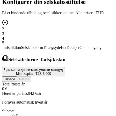
Konfigurer din selskabsstiftelse
Få et bindende tilbud og betal sikkert online. Alle priser i EUR.
2
3
4
5
Jurisdiktion
Selskabsform
Tillægsydelser
Detaljer
Gennemgang
Selskabsform
·
Tadsjikistan
Ҷамъияти дорои масъулияти махдуд
Min. kapital:
TJS 5.000
Tilbage
Næste
Total første år
0 €
Herefter pr. år
5.042 €
/år
Fornyes automatisk hvert år
Subtotal
0 €