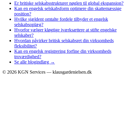
Er britiske selskabsstrukturer nøglen til global ekspansion?
Kan en engelsk selskabsform optimere din skattemæssige
position?
Hvilke sjældent omtalte fordele tilbyder et engelsk
selskabsoplæg?
Hvorfor vælger kløgtige iværksættere at stifte engelske
selskaber?
Hvordan påvirker britisk selskabsret din virksomheds
fleksibilitet?
Kan en engelsk registrering forfine din virksomheds
troværdighed?
Se alle blogindlæg →
©
2026
KGN Services — klausgardenielsen.dk