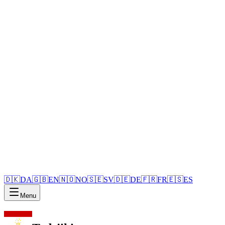
🇩🇰
DA
🇬🇧
EN
🇳🇴
NO
🇸🇪
SV
🇩🇪
DE
🇫🇷
FR
🇪🇸
ES
Menu