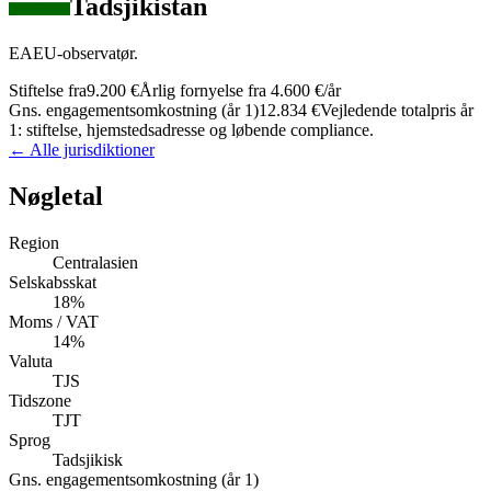
Tadsjikistan
EAEU-observatør.
Stiftelse fra
9.200 €
Årlig fornyelse fra
4.600 €
/år
Gns. engagementsomkostning (år 1)
12.834 €
Vejledende totalpris år
1: stiftelse, hjemstedsadresse og løbende compliance.
← Alle jurisdiktioner
Nøgletal
Region
Centralasien
Selskabsskat
18%
Moms / VAT
14%
Valuta
TJS
Tidszone
TJT
Sprog
Tadsjikisk
Gns. engagementsomkostning (år 1)