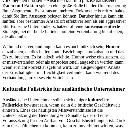
vorzubereiten und seine Ansichten klar und präzise darzustellen.
Daten und Fakten
spielen eine große Rolle bei der Untermauerung
Ihrer Argumente. Es ist ratsam, mehrere Dokumente bereit zu halten,
damit Sie Ihre Aussagen belegen können. Darüber hinaus kann ein
sanfter, aber bestimmter Ansatz oft effektiver sein als ein aggressiver
Stil. Britische Unterhändler schätzen oft eine
konsensorientierte
Strategie, bei der beide Parteien auf eine Vereinbarung hinarbeiten,
die allen nützt.
Während der Verhandlungen kann es auch nützlich sein,
Humor
einzubauen, da dies helfen kann, Beziehungen aufzubauen und das
Eis zu brechen. Es ist jedoch wichtig, Humor weise einzusetzen, da
er missverstanden oder als unprofessionell angesehen werden kann,
wenn er nicht korrekt ausgeführt wird. Ein ausgewogener Ansatz,
der Ernsthaftigkeit mit Leichtigkeit verbindet, kann während des
Verhandlungsprozesses ein Vorteil sein.
Kulturelle Fallstricke für ausländische Unternehmer
Ausländische Unternehmer sollten sich einiger
kultureller
Fallstricke
bewusst sein, wenn sie in die britische Geschäftswelt
eintreten. Eines der häufigsten Missverständnisse ist die
Unterschätzung der Bedeutung von Smalltalk, der oft eine
Voraussetzung für den Aufbau von Geschäftsbeziehungen ist. Direkt
zum Geschäftlichen zu kommen, kann zu unverblümt wirken, was