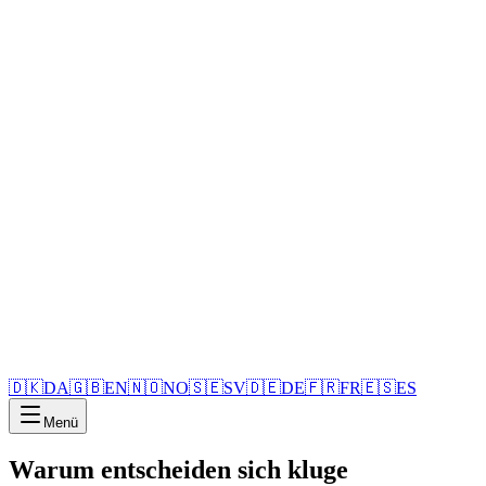
🇩🇰
DA
🇬🇧
EN
🇳🇴
NO
🇸🇪
SV
🇩🇪
DE
🇫🇷
FR
🇪🇸
ES
Menü
Warum entscheiden sich kluge