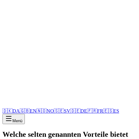
🇩🇰
DA
🇬🇧
EN
🇳🇴
NO
🇸🇪
SV
🇩🇪
DE
🇫🇷
FR
🇪🇸
ES
Menü
Welche selten genannten Vorteile bietet