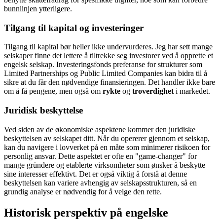
bunnlinjen ytterligere.
Tilgang til kapital og investeringer
Tilgang til kapital bør heller ikke undervurderes. Jeg har sett mange
selskaper finne det lettere å tiltrekke seg investorer ved å opprette et
engelsk selskap. Investeringsfonds preferanse for strukturer som
Limited Partnerships og Public Limited Companies kan bidra til å
sikre at du får den nødvendige finansieringen. Det handler ikke bare
om å få pengene, men også om
rykte
og
troverdighet
i markedet.
Juridisk beskyttelse
Ved siden av de økonomiske aspektene kommer den juridiske
beskyttelsen av selskapet ditt. Når du opererer gjennom et selskap,
kan du navigere i lovverket på en måte som minimerer risikoen for
personlig ansvar. Dette aspektet er ofte en "game-changer" for
mange gründere og etablerte virksomheter som ønsker å beskytte
sine interesser effektivt. Det er også viktig å forstå at denne
beskyttelsen kan variere avhengig av selskapsstrukturen, så en
grundig analyse er nødvendig for å velge den rette.
Historisk perspektiv på engelske