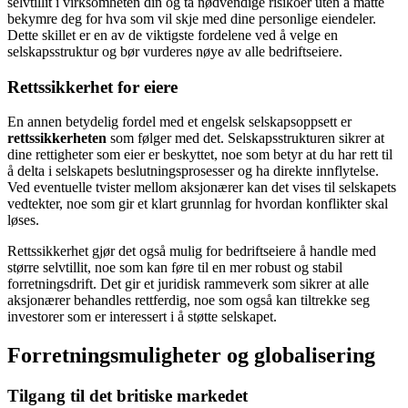
selvtillit i virksomheten din og ta nødvendige risikoer uten å måtte
bekymre deg for hva som vil skje med dine personlige eiendeler.
Dette skillet er en av de viktigste fordelene ved å velge en
selskapsstruktur og bør vurderes nøye av alle bedriftseiere.
Rettssikkerhet for eiere
En annen betydelig fordel med et engelsk selskapsoppsett er
rettssikkerheten
som følger med det. Selskapsstrukturen sikrer at
dine rettigheter som eier er beskyttet, noe som betyr at du har rett til
å delta i selskapets beslutningsprosesser og ha direkte innflytelse.
Ved eventuelle tvister mellom aksjonærer kan det vises til selskapets
vedtekter, noe som gir et klart grunnlag for hvordan konflikter skal
løses.
Rettssikkerhet gjør det også mulig for bedriftseiere å handle med
større selvtillit, noe som kan føre til en mer robust og stabil
forretningsdrift. Det gir et juridisk rammeverk som sikrer at alle
aksjonærer behandles rettferdig, noe som også kan tiltrekke seg
investorer som er interessert i å støtte selskapet.
Forretningsmuligheter og globalisering
Tilgang til det britiske markedet