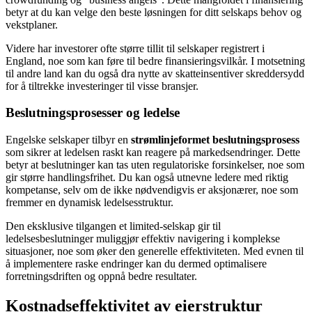
betyr at du kan velge den beste løsningen for ditt selskaps behov og
vekstplaner.
Videre har investorer ofte større tillit til selskaper registrert i
England, noe som kan føre til bedre finansieringsvilkår. I motsetning
til andre land kan du også dra nytte av skatteinsentiver skreddersydd
for å tiltrekke investeringer til visse bransjer.
Beslutningsprosesser og ledelse
Engelske selskaper tilbyr en
strømlinjeformet beslutningsprosess
som sikrer at ledelsen raskt kan reagere på markedsendringer. Dette
betyr at beslutninger kan tas uten regulatoriske forsinkelser, noe som
gir større handlingsfrihet. Du kan også utnevne ledere med riktig
kompetanse, selv om de ikke nødvendigvis er aksjonærer, noe som
fremmer en dynamisk ledelsesstruktur.
Den eksklusive tilgangen et limited-selskap gir til
ledelsesbeslutninger muliggjør effektiv navigering i komplekse
situasjoner, noe som øker den generelle effektiviteten. Med evnen til
å implementere raske endringer kan du dermed optimalisere
forretningsdriften og oppnå bedre resultater.
Kostnadseffektivitet av eierstruktur