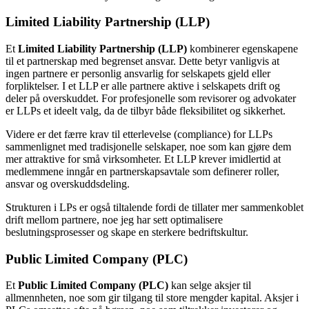
Limited Liability Partnership (LLP)
Et
Limited Liability Partnership (LLP)
kombinerer egenskapene
til et partnerskap med begrenset ansvar. Dette betyr vanligvis at
ingen partnere er personlig ansvarlig for selskapets gjeld eller
forpliktelser. I et LLP er alle partnere aktive i selskapets drift og
deler på overskuddet. For profesjonelle som revisorer og advokater
er LLPs et ideelt valg, da de tilbyr både fleksibilitet og sikkerhet.
Videre er det færre krav til etterlevelse (compliance) for LLPs
sammenlignet med tradisjonelle selskaper, noe som kan gjøre dem
mer attraktive for små virksomheter. Et LLP krever imidlertid at
medlemmene inngår en partnerskapsavtale som definerer roller,
ansvar og overskuddsdeling.
Strukturen i LPs er også tiltalende fordi de tillater mer sammenkoblet
drift mellom partnere, noe jeg har sett optimalisere
beslutningsprosesser og skape en sterkere bedriftskultur.
Public Limited Company (PLC)
Et
Public Limited Company (PLC)
kan selge aksjer til
allmennheten, noe som gir tilgang til store mengder kapital. Aksjer i