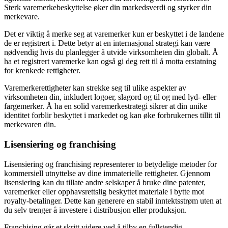
Sterk varemerkebeskyttelse øker din markedsverdi og styrker din
merkevare.
Det er viktig å merke seg at varemerker kun er beskyttet i de landene
de er registrert i. Dette betyr at en internasjonal strategi kan være
nødvendig hvis du planlegger å utvide virksomheten din globalt. Å
ha et registrert varemerke kan også gi deg rett til å motta erstatning
for krenkede rettigheter.
Varemerkerettigheter kan strekke seg til ulike aspekter av
virksomheten din, inkludert logoer, slagord og til og med lyd- eller
fargemerker. Å ha en solid varemerkestrategi sikrer at din unike
identitet forblir beskyttet i markedet og kan øke forbrukernes tillit til
merkevaren din.
Lisensiering og franchising
Lisensiering og franchising representerer to betydelige metoder for
kommersiell utnyttelse av dine immaterielle rettigheter. Gjennom
lisensiering kan du tillate andre selskaper å bruke dine patenter,
varemerker eller opphavsrettslig beskyttet materiale i bytte mot
royalty-betalinger. Dette kan generere en stabil inntektsstrøm uten at
du selv trenger å investere i distribusjon eller produksjon.
Franchising går et skritt videre ved å tilby en fullstendig