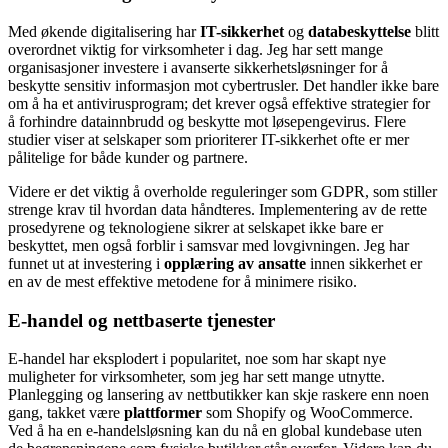
Med økende digitalisering har
IT-sikkerhet
og
databeskyttelse
blitt
overordnet viktig for virksomheter i dag. Jeg har sett mange
organisasjoner investere i avanserte sikkerhetsløsninger for å
beskytte sensitiv informasjon mot cybertrusler. Det handler ikke bare
om å ha et antivirusprogram; det krever også effektive strategier for
å forhindre datainnbrudd og beskytte mot løsepengevirus. Flere
studier viser at selskaper som prioriterer IT-sikkerhet ofte er mer
pålitelige for både kunder og partnere.
Videre er det viktig å overholde reguleringer som GDPR, som stiller
strenge krav til hvordan data håndteres. Implementering av de rette
prosedyrene og teknologiene sikrer at selskapet ikke bare er
beskyttet, men også forblir i samsvar med lovgivningen. Jeg har
funnet ut at investering i
opplæring av ansatte
innen sikkerhet er
en av de mest effektive metodene for å minimere risiko.
E-handel og nettbaserte tjenester
E-handel har eksplodert i popularitet, noe som har skapt nye
muligheter for virksomheter, som jeg har sett mange utnytte.
Planlegging og lansering av nettbutikker kan skje raskere enn noen
gang, takket være
plattformer
som Shopify og WooCommerce.
Ved å ha en e-handelsløsning kan du nå en global kundebase uten