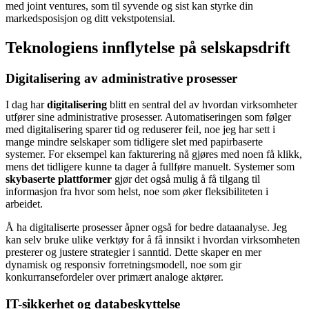
med joint ventures, som til syvende og sist kan styrke din
markedsposisjon og ditt vekstpotensial.
Teknologiens innflytelse på selskapsdrift
Digitalisering av administrative prosesser
I dag har
digitalisering
blitt en sentral del av hvordan virksomheter
utfører sine administrative prosesser. Automatiseringen som følger
med digitalisering sparer tid og reduserer feil, noe jeg har sett i
mange mindre selskaper som tidligere slet med papirbaserte
systemer. For eksempel kan fakturering nå gjøres med noen få klikk,
mens det tidligere kunne ta dager å fullføre manuelt. Systemer som
skybaserte plattformer
gjør det også mulig å få tilgang til
informasjon fra hvor som helst, noe som øker fleksibiliteten i
arbeidet.
Å ha digitaliserte prosesser åpner også for bedre dataanalyse. Jeg
kan selv bruke ulike verktøy for å få innsikt i hvordan virksomheten
presterer og justere strategier i sanntid. Dette skaper en mer
dynamisk og responsiv forretningsmodell, noe som gir
konkurransefordeler over primært analoge aktører.
IT-sikkerhet og databeskyttelse