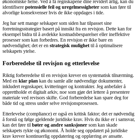
økonomiske helse. Ved å få regnskapene dine revidert årlig, kan du
identifisere
potensielle feil og uregelmessigheter
som kan føre til
alvorlige konsekvenser hvis de ikke oppdages i tide.
Jeg har sett mange selskaper som siden har tilpasset sine
forretningsstrategier basert på innsikt fra en revisjon. Dette kan for
eksempel bidra til å avdekke kostnadsbesparelser eller ineffektive
prosesser som kan forbedres. En revisjon er ikke bare en
nødvendighet; det er en
strategisk mulighet
til å optimalisere
selskapets ytelse.
Forberedelse til revisjon og etterlevelse
Riktig forberedelse til en revisjon krever en systematisk tilnærming.
Med en
klar plan
kan du samle alle nødvendige dokumenter,
inkludert regnskaper, kvitteringer og kontrakter. Jeg anbefaler å
opprettholde et digitalt arkiv, noe som gjør det lettere å presentere
materiale ved revisors skifte. God forberedelse kan spare deg for
både tid og stress under selve revisjonsprosessen.
Etterlevelse (compliance) er også en kritisk faktor; det er nødvendig
å forstå og følge gjeldende juridiske krav. Hvis du ikke er i samsvar,
kan det føre til
bøter og andre sanksjoner
som kan skade
selskapets rykte og økonomi. Å holde seg oppdatert på juridiske
krav krever kontinuerlig oppdatering og opplæring av ansatte.