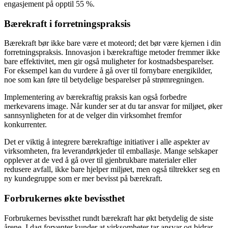
engasjement på opptil 55 %.
Bærekraft i forretningspraksis
Bærekraft bør ikke bare være et moteord; det bør være kjernen i din
forretningspraksis. Innovasjon i bærekraftige metoder fremmer ikke
bare effektivitet, men gir også muligheter for kostnadsbesparelser.
For eksempel kan du vurdere å gå over til fornybare energikilder,
noe som kan føre til betydelige besparelser på strømregningen.
Implementering av bærekraftig praksis kan også forbedre
merkevarens image. Når kunder ser at du tar ansvar for miljøet, øker
sannsynligheten for at de velger din virksomhet fremfor
konkurrenter.
Det er viktig å integrere bærekraftige initiativer i alle aspekter av
virksomheten, fra leverandørkjeder til emballasje. Mange selskaper
opplever at de ved å gå over til gjenbrukbare materialer eller
redusere avfall, ikke bare hjelper miljøet, men også tiltrekker seg en
ny kundegruppe som er mer bevisst på bærekraft.
Forbrukernes økte bevissthet
Forbrukernes bevissthet rundt bærekraft har økt betydelig de siste
årene. I dag forventer kunder at virksomheter tar ansvar og bidrar