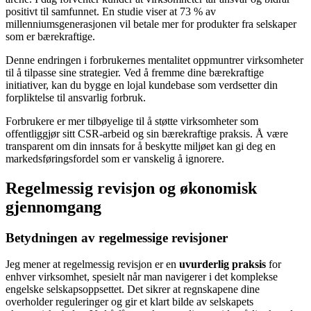
positivt til samfunnet. En studie viser at 73 % av
millenniumsgenerasjonen vil betale mer for produkter fra selskaper
som er bærekraftige.
Denne endringen i forbrukernes mentalitet oppmuntrer virksomheter
til å tilpasse sine strategier. Ved å fremme dine bærekraftige
initiativer, kan du bygge en lojal kundebase som verdsetter din
forpliktelse til ansvarlig forbruk.
Forbrukere er mer tilbøyelige til å støtte virksomheter som
offentliggjør sitt CSR-arbeid og sin bærekraftige praksis. Å være
transparent om din innsats for å beskytte miljøet kan gi deg en
markedsføringsfordel som er vanskelig å ignorere.
Regelmessig revisjon og økonomisk
gjennomgang
Betydningen av regelmessige revisjoner
Jeg mener at regelmessig revisjon er en
uvurderlig praksis
for
enhver virksomhet, spesielt når man navigerer i det komplekse
engelske selskapsoppsettet. Det sikrer at regnskapene dine
overholder reguleringer og gir et klart bilde av selskapets