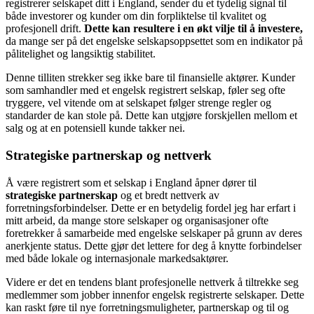
registrerer selskapet ditt i England, sender du et tydelig signal til
både investorer og kunder om din forpliktelse til kvalitet og
profesjonell drift.
Dette kan resultere i en økt vilje til å investere,
da mange ser på det engelske selskapsoppsettet som en indikator på
pålitelighet og langsiktig stabilitet.
Denne tilliten strekker seg ikke bare til finansielle aktører. Kunder
som samhandler med et engelsk registrert selskap, føler seg ofte
tryggere, vel vitende om at selskapet følger strenge regler og
standarder de kan stole på. Dette kan utgjøre forskjellen mellom et
salg og at en potensiell kunde takker nei.
Strategiske partnerskap og nettverk
Å være registrert som et selskap i England åpner dører til
strategiske partnerskap
og et bredt nettverk av
forretningsforbindelser. Dette er en betydelig fordel jeg har erfart i
mitt arbeid, da mange store selskaper og organisasjoner ofte
foretrekker å samarbeide med engelske selskaper på grunn av deres
anerkjente status. Dette gjør det lettere for deg å knytte forbindelser
med både lokale og internasjonale markedsaktører.
Videre er det en tendens blant profesjonelle nettverk å tiltrekke seg
medlemmer som jobber innenfor engelsk registrerte selskaper. Dette
kan raskt føre til nye forretningsmuligheter, partnerskap og til og