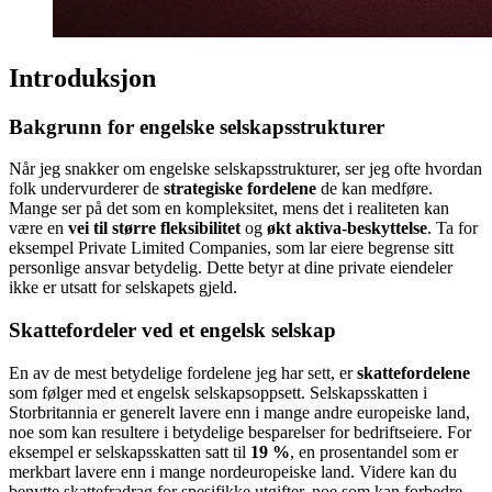
Introduksjon
Bakgrunn for engelske selskapsstrukturer
Når jeg snakker om engelske selskapsstrukturer, ser jeg ofte hvordan
folk undervurderer de
strategiske fordelene
de kan medføre.
Mange ser på det som en kompleksitet, mens det i realiteten kan
være en
vei til større fleksibilitet
og
økt aktiva-beskyttelse
. Ta for
eksempel Private Limited Companies, som lar eiere begrense sitt
personlige ansvar betydelig. Dette betyr at dine private eiendeler
ikke er utsatt for selskapets gjeld.
Skattefordeler ved et engelsk selskap
En av de mest betydelige fordelene jeg har sett, er
skattefordelene
som følger med et engelsk selskapsoppsett. Selskapsskatten i
Storbritannia er generelt lavere enn i mange andre europeiske land,
noe som kan resultere i betydelige besparelser for bedriftseiere. For
eksempel er selskapsskatten satt til
19 %
, en prosentandel som er
merkbart lavere enn i mange nordeuropeiske land. Videre kan du
benytte skattefradrag for spesifikke utgifter, noe som kan forbedre