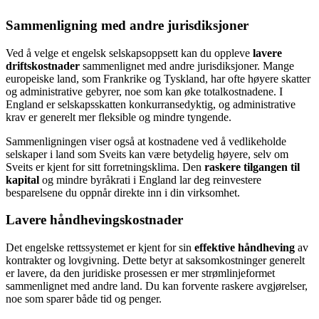
Sammenligning med andre jurisdiksjoner
Ved å velge et engelsk selskapsoppsett kan du oppleve
lavere
driftskostnader
sammenlignet med andre jurisdiksjoner. Mange
europeiske land, som Frankrike og Tyskland, har ofte høyere skatter
og administrative gebyrer, noe som kan øke totalkostnadene. I
England er selskapsskatten konkurransedyktig, og administrative
krav er generelt mer fleksible og mindre tyngende.
Sammenligningen viser også at kostnadene ved å vedlikeholde
selskaper i land som Sveits kan være betydelig høyere, selv om
Sveits er kjent for sitt forretningsklima. Den
raskere tilgangen til
kapital
og mindre byråkrati i England lar deg reinvestere
besparelsene du oppnår direkte inn i din virksomhet.
Lavere håndhevingskostnader
Det engelske rettssystemet er kjent for sin
effektive håndheving
av
kontrakter og lovgivning. Dette betyr at saksomkostninger generelt
er lavere, da den juridiske prosessen er mer strømlinjeformet
sammenlignet med andre land. Du kan forvente raskere avgjørelser,
noe som sparer både tid og penger.