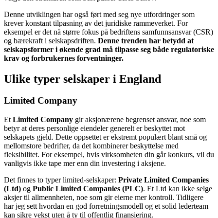
Denne utviklingen har også ført med seg nye utfordringer som
krever konstant tilpasning av det juridiske rammeverket. For
eksempel er det nå større fokus på bedriftens samfunnsansvar (CSR)
og bærekraft i selskapsdriften.
Denne trenden har betydd at
selskapsformer i økende grad må tilpasse seg både regulatoriske
krav og forbrukernes forventninger.
Ulike typer selskaper i England
Limited Company
Et
Limited Company
gir aksjonærene begrenset ansvar, noe som
betyr at deres personlige eiendeler generelt er beskyttet mot
selskapets gjeld. Dette oppsettet er ekstremt populært blant små og
mellomstore bedrifter, da det kombinerer beskyttelse med
fleksibilitet. For eksempel, hvis virksomheten din går konkurs, vil du
vanligvis ikke tape mer enn din investering i aksjene.
Det finnes to typer limited-selskaper:
Private Limited Companies
(Ltd)
og
Public Limited Companies (PLC)
. Et Ltd kan ikke selge
aksjer til allmennheten, noe som gir eierne mer kontroll. Tidligere
har jeg sett hvordan en god forretningsmodell og et solid lederteam
kan sikre vekst uten å ty til offentlig finansiering.