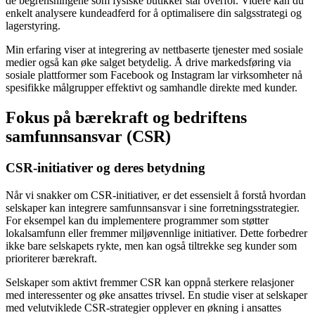
de begrensningene som fysiske butikker står overfor. Videre kan du
enkelt analysere kundeadferd for å optimalisere din salgsstrategi og
lagerstyring.
Min erfaring viser at integrering av nettbaserte tjenester med sosiale
medier også kan øke salget betydelig. Å drive markedsføring via
sosiale plattformer som Facebook og Instagram lar virksomheter nå
spesifikke målgrupper effektivt og samhandle direkte med kunder.
Fokus på bærekraft og bedriftens
samfunnsansvar (CSR)
CSR-initiativer og deres betydning
Når vi snakker om CSR-initiativer, er det essensielt å forstå hvordan
selskaper kan integrere samfunnsansvar i sine forretningsstrategier.
For eksempel kan du implementere programmer som støtter
lokalsamfunn eller fremmer miljøvennlige initiativer. Dette forbedrer
ikke bare selskapets rykte, men kan også tiltrekke seg kunder som
prioriterer bærekraft.
Selskaper som aktivt fremmer CSR kan oppnå sterkere relasjoner
med interessenter og øke ansattes trivsel. En studie viser at selskaper
med velutviklede CSR-strategier opplever en økning i ansattes