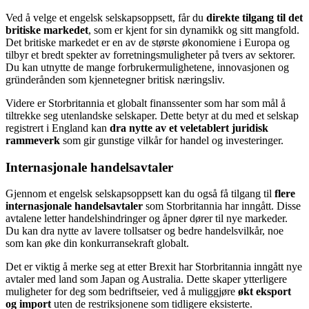
Ved å velge et engelsk selskapsoppsett, får du
direkte tilgang til det
britiske markedet
, som er kjent for sin dynamikk og sitt mangfold.
Det britiske markedet er en av de største økonomiene i Europa og
tilbyr et bredt spekter av forretningsmuligheter på tvers av sektorer.
Du kan utnytte de mange forbrukermulighetene, innovasjonen og
gründerånden som kjennetegner britisk næringsliv.
Videre er Storbritannia et globalt finanssenter som har som mål å
tiltrekke seg utenlandske selskaper. Dette betyr at du med et selskap
registrert i England kan
dra nytte av et veletablert juridisk
rammeverk
som gir gunstige vilkår for handel og investeringer.
Internasjonale handelsavtaler
Gjennom et engelsk selskapsoppsett kan du også få tilgang til
flere
internasjonale handelsavtaler
som Storbritannia har inngått. Disse
avtalene letter handelshindringer og åpner dører til nye markeder.
Du kan dra nytte av lavere tollsatser og bedre handelsvilkår, noe
som kan øke din konkurransekraft globalt.
Det er viktig å merke seg at etter Brexit har Storbritannia inngått nye
avtaler med land som Japan og Australia. Dette skaper ytterligere
muligheter for deg som bedriftseier, ved å muliggjøre
økt eksport
og import
uten de restriksjonene som tidligere eksisterte.