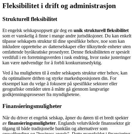
Fleksibilitet i drift og administrasjon
Strukturell fleksibilitet
Et engelsk selskapsoppsett gir deg en
unik strukturell fleksibilitet
som er vanskelig å finne i mange andre jurisdiksjoner. Du kan enkelt
tilpasse selskapets struktur til dine spesifikke behov, noe som kan
inkludere opprettelse av datterselskaper eller tilknyttede enheter uten
omfattende byråkratiske prosedyrer. Denne fleksibiliteten er spesielt
verdifull i en forretningsverden i rask endring, hvor raske justeringer
kan være nødvendige for å forbli konkurransedyktig.
Ved å ha muligheten til å endre selskapets struktur etter behov, kan
du optimalisere driften og styrke markedsposisjonen din. For
eksempel kan du velge å fokusere på spesifikke sektorer eller
geografiske områder uten å måtte gå gjennom langvarige
godkjenningsprosesser fra myndighetene.
Finansieringsmuligheter
Når du driver et engelsk selskap, åpner du døren til et bredt spekter
av
finansieringsmuligheter
. Englands velutviklede finanssektor gir
tilgang til både tradisjonelle banklån og alternativer som
crowdfunding og "business angels". Dette mangfoldet i finansiering