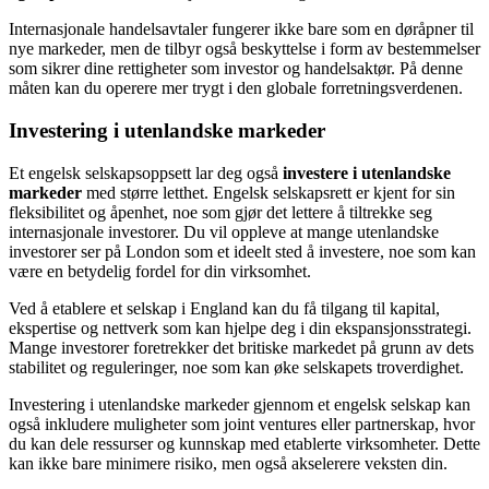
Internasjonale handelsavtaler fungerer ikke bare som en døråpner til
nye markeder, men de tilbyr også beskyttelse i form av bestemmelser
som sikrer dine rettigheter som investor og handelsaktør. På denne
måten kan du operere mer trygt i den globale forretningsverdenen.
Investering i utenlandske markeder
Et engelsk selskapsoppsett lar deg også
investere i utenlandske
markeder
med større letthet. Engelsk selskapsrett er kjent for sin
fleksibilitet og åpenhet, noe som gjør det lettere å tiltrekke seg
internasjonale investorer. Du vil oppleve at mange utenlandske
investorer ser på London som et ideelt sted å investere, noe som kan
være en betydelig fordel for din virksomhet.
Ved å etablere et selskap i England kan du få tilgang til kapital,
ekspertise og nettverk som kan hjelpe deg i din ekspansjonsstrategi.
Mange investorer foretrekker det britiske markedet på grunn av dets
stabilitet og reguleringer, noe som kan øke selskapets troverdighet.
Investering i utenlandske markeder gjennom et engelsk selskap kan
også inkludere muligheter som joint ventures eller partnerskap, hvor
du kan dele ressurser og kunnskap med etablerte virksomheter. Dette
kan ikke bare minimere risiko, men også akselerere veksten din.