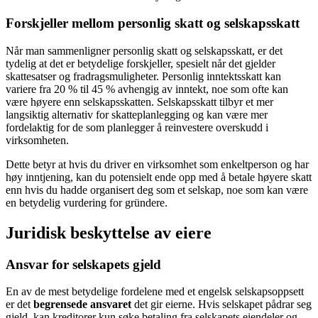
Forskjeller mellom personlig skatt og selskapsskatt
Når man sammenligner personlig skatt og selskapsskatt, er det
tydelig at det er betydelige forskjeller, spesielt når det gjelder
skattesatser og fradragsmuligheter. Personlig inntektsskatt kan
variere fra 20 % til 45 % avhengig av inntekt, noe som ofte kan
være høyere enn selskapsskatten. Selskapsskatt tilbyr et mer
langsiktig alternativ for skatteplanlegging og kan være mer
fordelaktig for de som planlegger å reinvestere overskudd i
virksomheten.
Dette betyr at hvis du driver en virksomhet som enkeltperson og har
høy inntjening, kan du potensielt ende opp med å betale høyere skatt
enn hvis du hadde organisert deg som et selskap, noe som kan være
en betydelig vurdering for gründere.
Juridisk beskyttelse av eiere
Ansvar for selskapets gjeld
En av de mest betydelige fordelene med et engelsk selskapsoppsett
er det
begrensede ansvaret
det gir eierne. Hvis selskapet pådrar seg
gjeld, kan kreditorer kun søke betaling fra selskapets eiendeler og