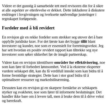
Videre er det gunstig å samarbeide tett med revisoren din for å sikre
at alle aspekter av etterlevelse er dekket. Dette inkluderer å diskutere
endringer i lovgivningen og iverksette nødvendige justeringer i
regnskapet fortløpende.
Fordeler med å bli revidert
En revisjon gir en rekke fordeler som strekker seg utover det å bare
oppfylle juridiske krav. For det første kan det bygge
tillit
blant
investorer og kunder, noe som er essensielt for forretningsvekst. Jeg
har sett hvordan en positiv revidert rapport kan tiltrekke seg nye
investorer som søker sikkerhet før de inngår partnerskap.
Videre kan en revisjon identifisere
områder for effektivisering
, noe
som kan føre til forbedret lønnsomhet. Ved å la eksterne eksperter
vurdere selskapet ditt, kan du få verdifull innsikt som kan bidra til å
forme fremtidige strategier. Dette kan i stor grad bidra til å
optimalisere ressurser og markedstilnærming.
Dessuten kan en revisjon gi en skarpere forståelse av selskapets
styrker og svakheter, noe som fører til informerte beslutninger. Det
handler ikke bare om å levere tall, men å bruke dem til å drive vekst
og bærekraft.