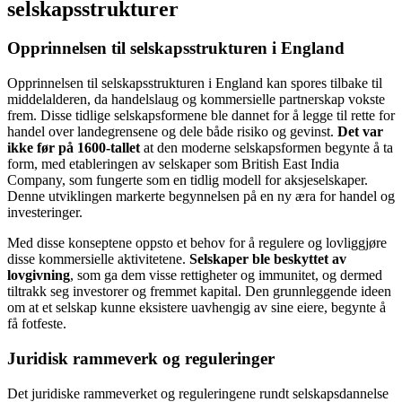
selskapsstrukturer
Opprinnelsen til selskapsstrukturen i England
Opprinnelsen til selskapsstrukturen i England kan spores tilbake til
middelalderen, da handelslaug og kommersielle partnerskap vokste
frem. Disse tidlige selskapsformene ble dannet for å legge til rette for
handel over landegrensene og dele både risiko og gevinst.
Det var
ikke før på 1600-tallet
at den moderne selskapsformen begynte å ta
form, med etableringen av selskaper som British East India
Company, som fungerte som en tidlig modell for aksjeselskaper.
Denne utviklingen markerte begynnelsen på en ny æra for handel og
investeringer.
Med disse konseptene oppsto et behov for å regulere og lovliggjøre
disse kommersielle aktivitetene.
Selskaper ble beskyttet av
lovgivning
, som ga dem visse rettigheter og immunitet, og dermed
tiltrakk seg investorer og fremmet kapital. Den grunnleggende ideen
om at et selskap kunne eksistere uavhengig av sine eiere, begynte å
få fotfeste.
Juridisk rammeverk og reguleringer
Det juridiske rammeverket og reguleringene rundt selskapsdannelse