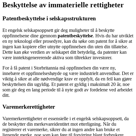
Beskyttelse av immaterielle rettigheter
Patentbeskyttelse i selskapsstrukturen
Et engelsk selskapsoppsett gir deg muligheter til å beskytte
oppfinnelsene dine gjennom
patentbeskyttelse
. Hvis du har utviklet
en ny teknologi eller prosedyre, kan du søke om patent for å sikre at
ingen kan kopiere eller utnytte oppfinnelsen din uten din tillatelse.
Dette kan øke verdien av selskapet ditt betydelig, da patenter kan
være inntektsgenererende aktiva som tiltrekker investorer.
For å få patent i Storbritannia må oppfinnelsen din være ny,
innebære et oppfinnelseshøyde og være industrielt anvendbar. Det er
viktig å sikre at alle nødvendige krav er oppfylt, da en feil kan gjøre
beskyttelsen din ugyldig. Et patent er gyldig i maksimalt 20 år, noe
som gir deg en lang periode til å nyte godt av fordelene ved arbeidet
ditt.
Varemerkerettigheter
Varemerkerettigheter er essensielle i et engelsk selskapsoppsett, da
de beskytter din merkevareidentitet mot etterligning. Når du
registrerer et varemerke, sikrer du at ingen andre kan bruke et
lignende merke, noe som kan føre til forvirring blant forbrukere.