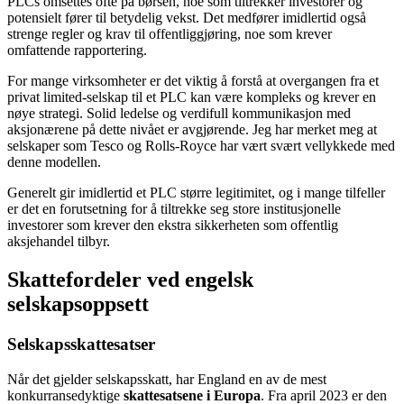
PLCs omsettes ofte på børsen, noe som tiltrekker investorer og
potensielt fører til betydelig vekst. Det medfører imidlertid også
strenge regler og krav til offentliggjøring, noe som krever
omfattende rapportering.
For mange virksomheter er det viktig å forstå at overgangen fra et
privat limited-selskap til et PLC kan være kompleks og krever en
nøye strategi. Solid ledelse og verdifull kommunikasjon med
aksjonærene på dette nivået er avgjørende. Jeg har merket meg at
selskaper som Tesco og Rolls-Royce har vært svært vellykkede med
denne modellen.
Generelt gir imidlertid et PLC større legitimitet, og i mange tilfeller
er det en forutsetning for å tiltrekke seg store institusjonelle
investorer som krever den ekstra sikkerheten som offentlig
aksjehandel tilbyr.
Skattefordeler ved engelsk
selskapsoppsett
Selskapsskattesatser
Når det gjelder selskapsskatt, har England en av de mest
konkurransedyktige
skattesatsene i Europa
. Fra april 2023 er den