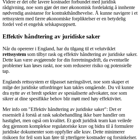
Videre er det ofte lavere kostnader forbundet med juridisk
rådgivning, noe som gjør det mer økonomisk fordelaktig å innhente
nødvendig assistanse for kontrakthåndhevelse. Å kunne navigere i et
rettssystem med færre økonomiske forpliktelser er en betydelig
fordel ved et engelsk selskapsoppsett.
Effektiv håndtering av juridiske saker
Når du opererer i England, har du tilgang til et velutviklet
rettssystem
som tilbyr rask og effektiv håndtering av juridiske saker.
Dette kan være avgjørende for din forretningsdrift, da eventuelle
problemer kan løses raskt, noe som reduserer risiko og potensielle
tap.
Englands rettssystem er tilpasset næringslivet, noe som skaper et
miljø der juridiske utfordringer kan takles omgående. Du vil kunne
dra nytte av et bredt spekter av spesialiserte advokater, noe som
sikrer at dine spesifikke behov blir møtt med høy effektivitet.
Mer info om "Effektiv håndtering av juridiske saker": Det er
essensielt å forstå at rask saksbehandling ikke bare handler om
hastighet, men også om kvalitet. Et godt juridisk team kan veilede
deg gjennom komplekse regulatoriske krav og bidra til å formulere
juridiske dokumenter som oppfyller alle krav. Dette minimerer
risikoen for feil som kan føre til ytterligere kostnader og forsinkelser.