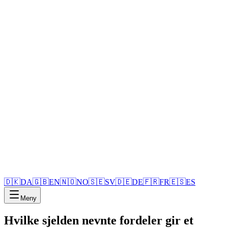
🇩🇰
DA
🇬🇧
EN
🇳🇴
NO
🇸🇪
SV
🇩🇪
DE
🇫🇷
FR
🇪🇸
ES
Meny
Hvilke sjelden nevnte fordeler gir et