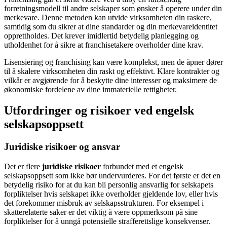
forretningsmodell til andre selskaper som ønsker å operere under din
merkevare. Denne metoden kan utvide virksomheten din raskere,
samtidig som du sikrer at dine standarder og din merkevareidentitet
opprettholdes. Det krever imidlertid betydelig planlegging og
utholdenhet for å sikre at franchisetakere overholder dine krav.
Lisensiering og franchising kan være komplekst, men de åpner dører
til å skalere virksomheten din raskt og effektivt. Klare kontrakter og
vilkår er avgjørende for å beskytte dine interesser og maksimere de
økonomiske fordelene av dine immaterielle rettigheter.
Utfordringer og risikoer ved engelsk
selskapsoppsett
Juridiske risikoer og ansvar
Det er flere
juridiske risikoer
forbundet med et engelsk
selskapsoppsett som ikke bør undervurderes. For det første er det en
betydelig risiko for at du kan bli personlig ansvarlig for selskapets
forpliktelser hvis selskapet ikke overholder gjeldende lov, eller hvis
det forekommer misbruk av selskapsstrukturen. For eksempel i
skatterelaterte saker er det viktig å være oppmerksom på sine
forpliktelser for å unngå potensielle strafferettslige konsekvenser.