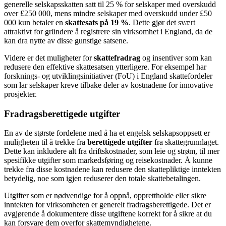
generelle selskapsskatten satt til 25 % for selskaper med overskudd
over £250 000, mens mindre selskaper med overskudd under £50
000 kun betaler en
skattesats på 19 %
. Dette gjør det svært
attraktivt for gründere å registrere sin virksomhet i England, da de
kan dra nytte av disse gunstige satsene.
Videre er det muligheter for
skattefradrag
og insentiver som kan
redusere den effektive skattesatsen ytterligere. For eksempel har
forsknings- og utviklingsinitiativer (FoU) i England skattefordeler
som lar selskaper kreve tilbake deler av kostnadene for innovative
prosjekter.
Fradragsberettigede utgifter
En av de største fordelene med å ha et engelsk selskapsoppsett er
muligheten til å trekke fra
berettigede utgifter
fra skattegrunnlaget.
Dette kan inkludere alt fra driftskostnader, som leie og strøm, til mer
spesifikke utgifter som markedsføring og reisekostnader. Å kunne
trekke fra disse kostnadene kan redusere den skattepliktige inntekten
betydelig, noe som igjen reduserer den totale skattebetalingen.
Utgifter som er nødvendige for å oppnå, opprettholde eller sikre
inntekten for virksomheten er generelt fradragsberettigede. Det er
avgjørende å dokumentere disse utgiftene korrekt for å sikre at du
kan forsvare dem overfor skattemyndighetene.