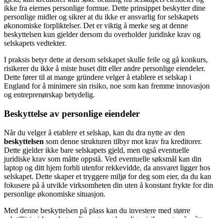
ikke fra eiernes personlige formue. Dette prinsippet beskytter dine
personlige midler og sikrer at du ikke er ansvarlig for selskapets
økonomiske forpliktelser. Det er viktig å merke seg at denne
beskyttelsen kun gjelder dersom du overholder juridiske krav og
selskapets vedtekter.
I praksis betyr dette at dersom selskapet skulle feile og gå konkurs,
risikerer du ikke å miste huset ditt eller andre personlige eiendeler.
Dette fører til at mange gründere velger å etablere et selskap i
England for å minimere sin risiko, noe som kan fremme innovasjon
og entreprenørskap betydelig.
Beskyttelse av personlige eiendeler
Når du velger å etablere et selskap, kan du dra nytte av den
beskyttelsen
som denne strukturen tilbyr mot krav fra kreditorer.
Dette gjelder ikke bare selskapets gjeld, men også eventuelle
juridiske krav som måtte oppstå. Ved eventuelle søksmål kan din
laptop og ditt hjem forbli utenfor rekkevidde, da ansvaret ligger hos
selskapet. Dette skaper et tryggere miljø for deg som eier, da du kan
fokusere på å utvikle virksomheten din uten å konstant frykte for din
personlige økonomiske situasjon.
Med denne beskyttelsen på plass kan du investere med større