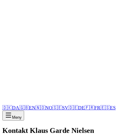
🇩🇰
DA
🇬🇧
EN
🇳🇴
NO
🇸🇪
SV
🇩🇪
DE
🇫🇷
FR
🇪🇸
ES
Meny
Kontakt Klaus Garde Nielsen