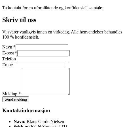
Ta kontakt for en uforpliktende og konfidensiell samtale.
Skriv til oss
Vi svarer vanligvis innen én virkedag. Alle henvendelser behandles
100 % konfidensielt.
Navn *
E-post *
Telefon
Emne
Melding *
Send melding
Kontaktinformasjon
Navn:
Klaus Garde Nielsen
Selskap:
KGN Services LTD