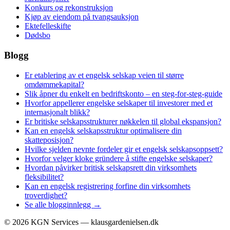
Konkurs og rekonstruksjon
Kjøp av eiendom på tvangsauksjon
Ektefelleskifte
Dødsbo
Blogg
Er etablering av et engelsk selskap veien til større
omdømmekapital?
Slik åpner du enkelt en bedriftskonto – en steg-for-steg-guide
Hvorfor appellerer engelske selskaper til investorer med et
internasjonalt blikk?
Er britiske selskapsstrukturer nøkkelen til global ekspansjon?
Kan en engelsk selskapsstruktur optimalisere din
skatteposisjon?
Hvilke sjelden nevnte fordeler gir et engelsk selskapsoppsett?
Hvorfor velger kloke gründere å stifte engelske selskaper?
Hvordan påvirker britisk selskapsrett din virksomhets
fleksibilitet?
Kan en engelsk registrering forfine din virksomhets
troverdighet?
Se alle blogginnlegg →
©
2026
KGN Services — klausgardenielsen.dk