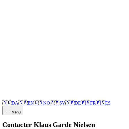
🇩🇰
DA
🇬🇧
EN
🇳🇴
NO
🇸🇪
SV
🇩🇪
DE
🇫🇷
FR
🇪🇸
ES
Menu
Contacter Klaus Garde Nielsen