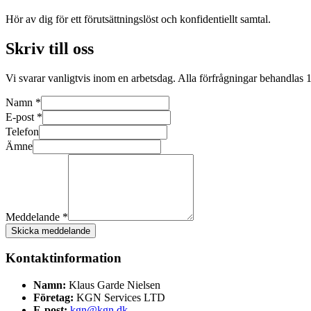
Hör av dig för ett förutsättningslöst och konfidentiellt samtal.
Skriv till oss
Vi svarar vanligtvis inom en arbetsdag. Alla förfrågningar behandlas 
Namn *
E-post *
Telefon
Ämne
Meddelande *
Skicka meddelande
Kontaktinformation
Namn:
Klaus Garde Nielsen
Företag:
KGN Services LTD
E-post:
kgn@kgn.dk