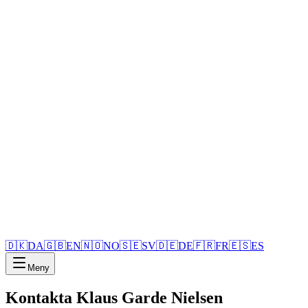
🇩🇰
DA
🇬🇧
EN
🇳🇴
NO
🇸🇪
SV
🇩🇪
DE
🇫🇷
FR
🇪🇸
ES
Meny
Kontakta Klaus Garde Nielsen