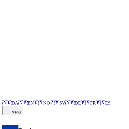
🇩🇰
DA
🇬🇧
EN
🇳🇴
NO
🇸🇪
SV
🇩🇪
DE
🇫🇷
FR
🇪🇸
ES
Menú