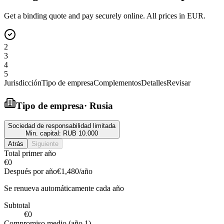
Get a binding quote and pay securely online. All prices in EUR.
2
3
4
5
Jurisdicción
Tipo de empresa
Complementos
Detalles
Revisar
Tipo de empresa
·
Rusia
Sociedad de responsabilidad limitada
Min. capital:
RUB 10.000
Atrás
Siguiente
Total primer año
€0
Después por año
€1,480
/año
Se renueva automáticamente cada año
Subtotal
€0
Compromiso medio (año 1)