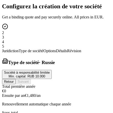
Configurez la création de votre société
Get a binding quote and pay securely online. All prices in EUR.
2
3
4
5
Juridiction
Type de société
Options
Détails
Révision
Type de société
·
Russie
Société à responsabilité limitée
Min. capital:
RUB 10.000
Retour
Suivant
Total première année
€0
Ensuite par an
€1,480
/an
Renouvellement automatique chaque année
Sous-total