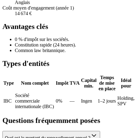
Anglais
Coût moyen d'engagement (année 1)
14 674 €
Avantages clés
0 % d'impôt sur les sociétés.
Constitution rapide (24 heures).
Common law britannique.
Types d'entités
Temps
Capital
Idéal
Type
Nom complet
Impôt
TVA
de mise
min.
pour
en place
Société
Holding,
IBC
commerciale
0%
—
Ingen
1–2 jours
SPV
internationale (IBC)
Questions fréquemment posées
Quel est le montant du renouvellement annuel ?