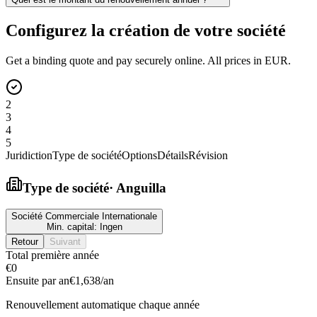
Configurez la création de votre société
Get a binding quote and pay securely online. All prices in EUR.
2
3
4
5
Juridiction
Type de société
Options
Détails
Révision
Type de société
·
Anguilla
Société Commerciale Internationale
Min. capital:
Ingen
Retour
Suivant
Total première année
€0
Ensuite par an
€1,638
/an
Renouvellement automatique chaque année