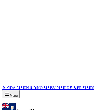
🇩🇰
DA
🇬🇧
EN
🇳🇴
NO
🇸🇪
SV
🇩🇪
DE
🇫🇷
FR
🇪🇸
ES
Menu