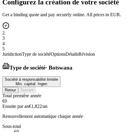
Configurez la création de votre société
Get a binding quote and pay securely online. All prices in EUR.
2
3
4
5
Juridiction
Type de société
Options
Détails
Révision
Type de société
·
Botswana
Société à responsabilité limitée
Min. capital:
Ingen
Retour
Suivant
Total première année
€0
Ensuite par an
€1,822
/an
Renouvellement automatique chaque année
Sous-total
€0