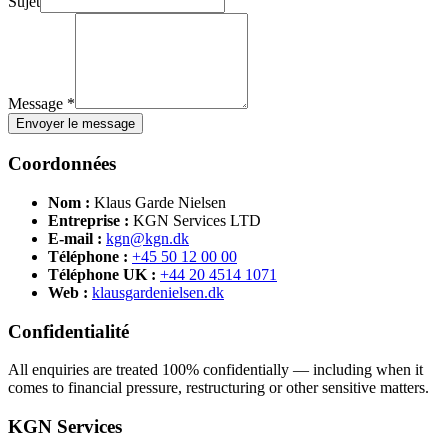
Sujet
Message *
Envoyer le message
Coordonnées
Nom :
Klaus Garde Nielsen
Entreprise :
KGN Services LTD
E-mail :
kgn@kgn.dk
Téléphone :
+45 50 12 00 00
Téléphone UK :
+44 20 4514 1071
Web :
klausgardenielsen.dk
Confidentialité
All enquiries are treated 100% confidentially — including when it
comes to financial pressure, restructuring or other sensitive matters.
KGN Services