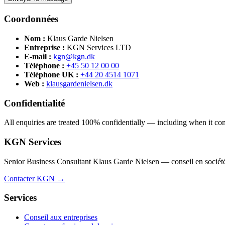
Coordonnées
Nom :
Klaus Garde Nielsen
Entreprise :
KGN Services LTD
E-mail :
kgn@kgn.dk
Téléphone :
+45 50 12 00 00
Téléphone UK :
+44 20 4514 1071
Web :
klausgardenielsen.dk
Confidentialité
All enquiries are treated 100% confidentially — including when it comes
KGN Services
Senior Business Consultant Klaus Garde Nielsen — conseil en sociétés,
Contacter KGN →
Services
Conseil aux entreprises