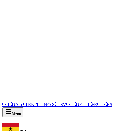
🇩🇰
DA
🇬🇧
EN
🇳🇴
NO
🇸🇪
SV
🇩🇪
DE
🇫🇷
FR
🇪🇸
ES
Menu