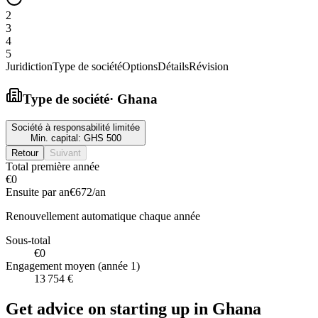
2
3
4
5
Juridiction
Type de société
Options
Détails
Révision
Type de société
·
Ghana
Société à responsabilité limitée
Min. capital:
GHS 500
Retour
Suivant
Total première année
€0
Ensuite par an
€672
/an
Renouvellement automatique chaque année
Sous-total
€0
Engagement moyen (année 1)
13 754 €
Get advice on starting up in
Ghana