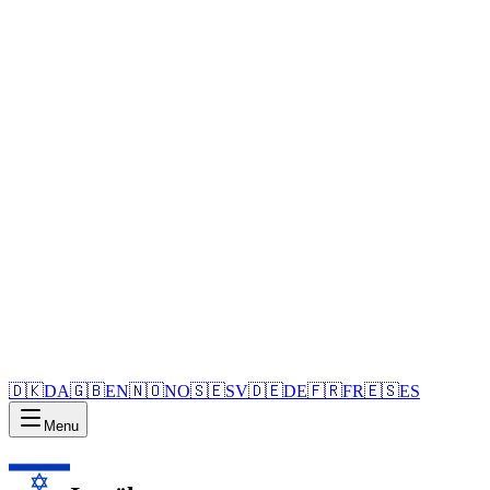
🇩🇰
DA
🇬🇧
EN
🇳🇴
NO
🇸🇪
SV
🇩🇪
DE
🇫🇷
FR
🇪🇸
ES
Menu