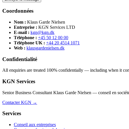
Coordonnées
Nom :
Klaus Garde Nielsen
Entreprise :
KGN Services LTD
E-mail :
kgn@kgn.dk
Téléphone :
+45 50 12 00 00
Téléphone UK :
+44 20 4514 1071
Web :
klausgardenielsen.dk
Confidentialité
All enquiries are treated 100% confidentially — including when it comes
KGN Services
Senior Business Consultant Klaus Garde Nielsen — conseil en sociétés,
Contacter KGN →
Services
Conseil aux entreprises