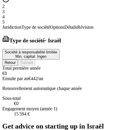
2
3
4
5
Juridiction
Type de société
Options
Détails
Révision
Type de société
·
Israël
Société à responsabilité limitée
Min. capital:
Ingen
Retour
Suivant
Total première année
€0
Ensuite par an
€442
/an
Renouvellement automatique chaque année
Sous-total
€0
Engagement moyen (année 1)
15 594 €
Get advice on starting up in
Israël