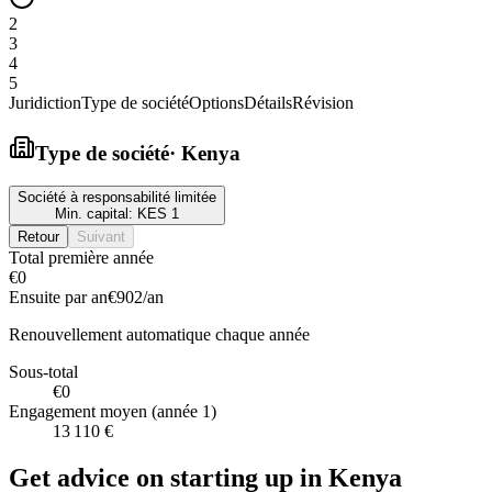
2
3
4
5
Juridiction
Type de société
Options
Détails
Révision
Type de société
·
Kenya
Société à responsabilité limitée
Min. capital:
KES 1
Retour
Suivant
Total première année
€0
Ensuite par an
€902
/an
Renouvellement automatique chaque année
Sous-total
€0
Engagement moyen (année 1)
13 110 €
Get advice on starting up in
Kenya