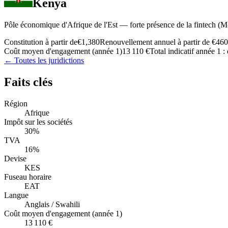
Kenya
Pôle économique d'Afrique de l'Est — forte présence de la fintech (M-P
Constitution à partir de
€1,380
Renouvellement annuel à partir de
€460
Coût moyen d'engagement (année 1)
13 110 €
Total indicatif année 1 :
← Toutes les juridictions
Faits clés
Région
Afrique
Impôt sur les sociétés
30%
TVA
16%
Devise
KES
Fuseau horaire
EAT
Langue
Anglais / Swahili
Coût moyen d'engagement (année 1)
13 110 €