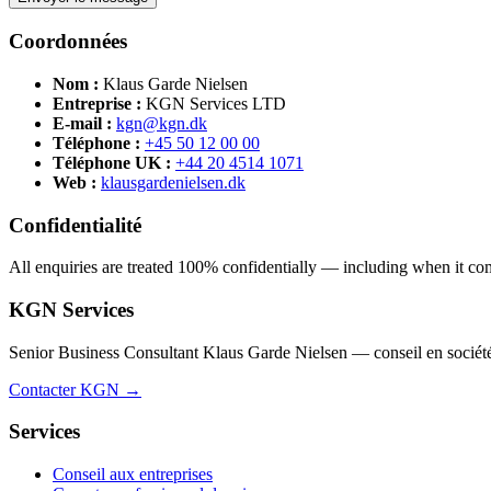
Coordonnées
Nom :
Klaus Garde Nielsen
Entreprise :
KGN Services LTD
E-mail :
kgn@kgn.dk
Téléphone :
+45 50 12 00 00
Téléphone UK :
+44 20 4514 1071
Web :
klausgardenielsen.dk
Confidentialité
All enquiries are treated 100% confidentially — including when it comes
KGN Services
Senior Business Consultant Klaus Garde Nielsen — conseil en sociétés,
Contacter KGN →
Services
Conseil aux entreprises