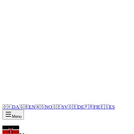
🇩🇰
DA
🇬🇧
EN
🇳🇴
NO
🇸🇪
SV
🇩🇪
DE
🇫🇷
FR
🇪🇸
ES
Menu