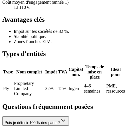
Coût moyen d'engagement (année 1)
13 110 €
Avantages clés
Impôt sur les sociétés de 32 %.
Stabilité politique.
Zones franches EPZ.
Types d'entités
Temps de
Capital
Idéal
Type
Nom complet
Impôt
TVA
mise en
min.
pour
place
Proprietary
4–6
PME,
Pty
Limited
32%
15%
Ingen
semaines
ressources
Company
Questions fréquemment posées
Puis-je détenir 100 % des parts ?