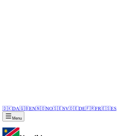
🇩🇰
DA
🇬🇧
EN
🇳🇴
NO
🇸🇪
SV
🇩🇪
DE
🇫🇷
FR
🇪🇸
ES
Menu