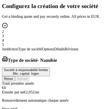
Configurez la création de votre société
Get a binding quote and pay securely online. All prices in EUR.
2
3
4
5
Juridiction
Type de société
Options
Détails
Révision
Type de société
·
Namibie
Société à responsabilité limitée
Min. capital:
Ingen
Retour
Suivant
Total première année
€0
Ensuite par an
€2,052
/an
Renouvellement automatique chaque année
Sous-total