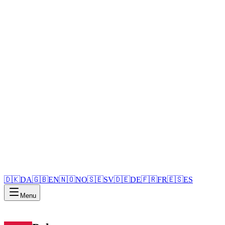
🇩🇰
DA
🇬🇧
EN
🇳🇴
NO
🇸🇪
SV
🇩🇪
DE
🇫🇷
FR
🇪🇸
ES
Menu