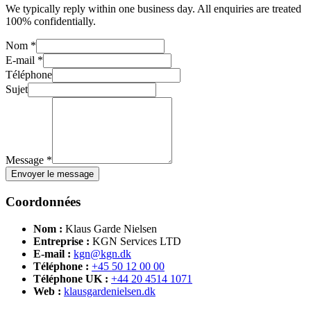
We typically reply within one business day. All enquiries are treated
100% confidentially.
Nom *
E-mail *
Téléphone
Sujet
Message *
Envoyer le message
Coordonnées
Nom :
Klaus Garde Nielsen
Entreprise :
KGN Services LTD
E-mail :
kgn@kgn.dk
Téléphone :
+45 50 12 00 00
Téléphone UK :
+44 20 4514 1071
Web :
klausgardenielsen.dk