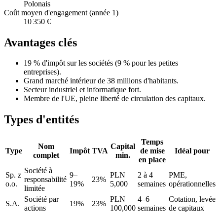
Polonais
Coût moyen d'engagement (année 1)
10 350 €
Avantages clés
19 % d'impôt sur les sociétés (9 % pour les petites
entreprises).
Grand marché intérieur de 38 millions d'habitants.
Secteur industriel et informatique fort.
Membre de l'UE, pleine liberté de circulation des capitaux.
Types d'entités
Temps
Nom
Capital
Type
Impôt
TVA
de mise
Idéal pour
complet
min.
en place
Société à
Sp. z
9–
PLN
2 à 4
PME,
responsabilité
23%
o.o.
19%
5,000
semaines
opérationnelles
limitée
Société par
PLN
4–6
Cotation, levée
S.A.
19%
23%
actions
100,000
semaines
de capitaux