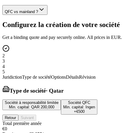
QFC vs mainland ?
Configurez la création de votre société
Get a binding quote and pay securely online. All prices in EUR.
2
3
4
5
Juridiction
Type de société
Options
Détails
Révision
Type de société
·
Qatar
Société à responsabilité limitée
Société QFC
Min. capital:
QAR 200,000
Min. capital:
Ingen
+
€500
Retour
Suivant
Total première année
€0