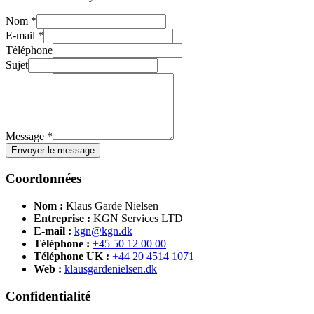
Nom *
E-mail *
Téléphone
Sujet
Message *
Envoyer le message
Coordonnées
Nom :
Klaus Garde Nielsen
Entreprise :
KGN Services LTD
E-mail :
kgn@kgn.dk
Téléphone :
+45 50 12 00 00
Téléphone UK :
+44 20 4514 1071
Web :
klausgardenielsen.dk
Confidentialité