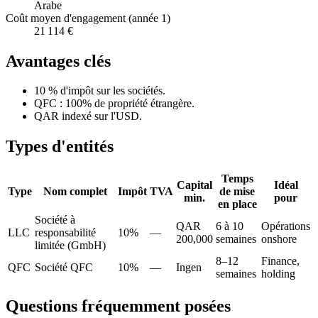
Arabe
Coût moyen d'engagement (année 1)
21 114 €
Avantages clés
10 % d'impôt sur les sociétés.
QFC : 100% de propriété étrangère.
QAR indexé sur l'USD.
Types d'entités
Temps
Capital
Idéal
Type
Nom complet
Impôt
TVA
de mise
min.
pour
en place
Société à
QAR
6 à 10
Opérations
LLC
responsabilité
10%
—
200,000
semaines
onshore
limitée (GmbH)
8–12
Finance,
QFC
Société QFC
10%
—
Ingen
semaines
holding
Questions fréquemment posées