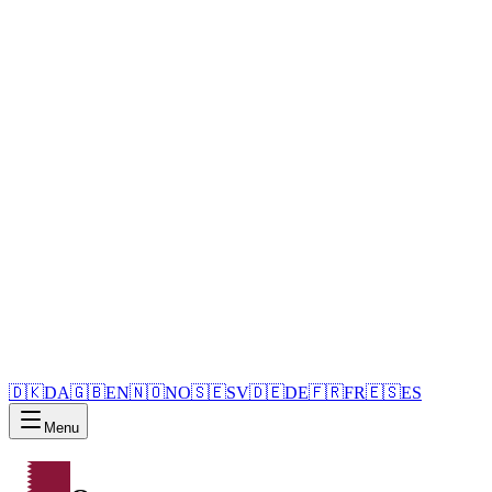
🇩🇰
DA
🇬🇧
EN
🇳🇴
NO
🇸🇪
SV
🇩🇪
DE
🇫🇷
FR
🇪🇸
ES
Menu