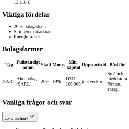
13 110 €
Viktiga fördelar
26 % bolagsskatt.
Stor hemmamarknad.
Energiresurser.
Bolagsformer
Fullständigt
Min.
Typ
Skatt
Moms
Uppstartstid
Bäst för
namn
kapital
Små och
Aktiebolag
DZD
medelstora
SARL
26%
19%
6–8 veckor
(SARL)
100.000
företag,
energi
Vanliga frågor och svar
Lokal partner?