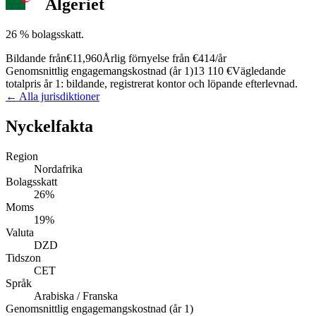
Algeriet
26 % bolagsskatt.
Bildande från
€11,960
Årlig förnyelse från
€414
/år
Genomsnittlig engagemangskostnad (år 1)
13 110 €
Vägledande
totalpris år 1: bildande, registrerat kontor och löpande efterlevnad.
← Alla jurisdiktioner
Nyckelfakta
Region
Nordafrika
Bolagsskatt
26%
Moms
19%
Valuta
DZD
Tidszon
CET
Språk
Arabiska / Franska
Genomsnittlig engagemangskostnad (år 1)