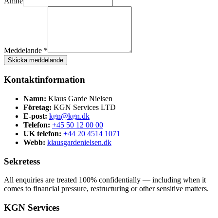
Ämne
Meddelande *
Skicka meddelande
Kontaktinformation
Namn:
Klaus Garde Nielsen
Företag:
KGN Services LTD
E-post:
kgn@kgn.dk
Telefon:
+45 50 12 00 00
UK telefon:
+44 20 4514 1071
Webb:
klausgardenielsen.dk
Sekretess
All enquiries are treated 100% confidentially — including when it
comes to financial pressure, restructuring or other sensitive matters.
KGN Services