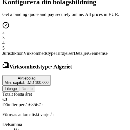
Konfigurera din bolagsbildning
Get a binding quote and pay securely online. All prices in EUR.
2
3
4
5
Jurisdiktion
Virksomhedstype
Tilføjelser
Detaljer
Gennemse
Virksomhedstype
·
Algeriet
Aktiebolag
Min. capital:
DZD 100.000
Tilbage
Næste
Totalt första året
€0
Därefter per år
€856
/år
Förnyas automatiskt varje år
Delsumma
€0