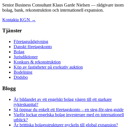
Senior Business Consultant Klaus Garde Nielsen — rådgivare inom
bolag, bank, rekonstruktion och internationell expansion.
Kontakta KGN →
Tjänster
Företagsrådgivning
Danskt företagskonto
Bolag
Jurisdiktioner
Konkurs & rekonstruktion
Köp av fastigheter på exekutiv auktion
Bodelning
Dödsbo
Blogg
Är bildandet av ett engelskt bolag vägen till ett starkare
rykteskapital?
Så öppnar du enkelt ett företagskonto – en steg-för-steg-guide
Varför lockar engelska bolag investerare med en internationell
utblick?
Är brittiska bolagsstrukturer nyckeln till global expansion?