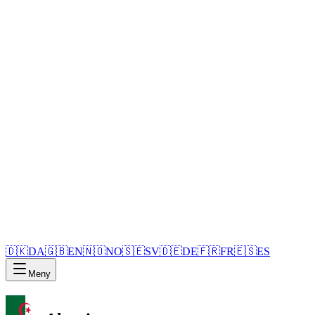
🇩🇰
DA
🇬🇧
EN
🇳🇴
NO
🇸🇪
SV
🇩🇪
DE
🇫🇷
FR
🇪🇸
ES
Meny