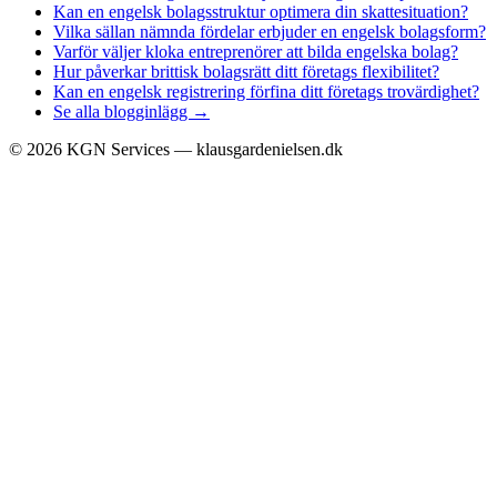
Kan en engelsk bolagsstruktur optimera din skattesituation?
Vilka sällan nämnda fördelar erbjuder en engelsk bolagsform?
Varför väljer kloka entreprenörer att bilda engelska bolag?
Hur påverkar brittisk bolagsrätt ditt företags flexibilitet?
Kan en engelsk registrering förfina ditt företags trovärdighet?
Se alla blogginlägg →
©
2026
KGN Services — klausgardenielsen.dk