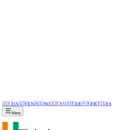
🇩🇰
DA
🇬🇧
EN
🇳🇴
NO
🇸🇪
SV
🇩🇪
DE
🇫🇷
FR
🇪🇸
ES
Meny