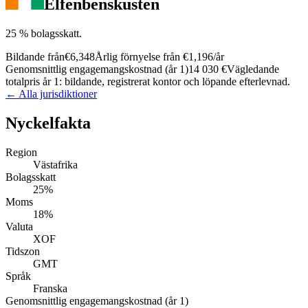
Elfenbenskusten
25 % bolagsskatt.
Bildande från
€6,348
Årlig förnyelse från
€1,196
/år
Genomsnittlig engagemangskostnad (år 1)
14 030 €
Vägledande
totalpris år 1: bildande, registrerat kontor och löpande efterlevnad.
← Alla jurisdiktioner
Nyckelfakta
Region
Västafrika
Bolagsskatt
25%
Moms
18%
Valuta
XOF
Tidszon
GMT
Språk
Franska
Genomsnittlig engagemangskostnad (år 1)