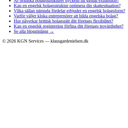
Är brittiska bolagsstrukturer nyckeln till global expansion?
Kan en engelsk bolagsstruktur optimera din skattesituation?
Vilka sällan nämnda fördelar erbjuder en engelsk bolagsform?
Varför väljer kloka entreprenörer att bilda engelska bolag?
Hur påverkar brittisk bolagsrätt ditt företags flexibilitet?
Kan en engelsk registrering förfina ditt företags trovärdighet?
Se alla blogginlägg →
©
2026
KGN Services — klausgardenielsen.dk