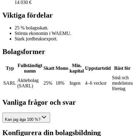
14 030 €
Viktiga fördelar
25 % bolagsskatt.
Största ekonomin i WAEMU.
Stark jordbruksexport.
Bolagsformer
Fullständigt
Min.
Typ
Skatt
Moms
Uppstartstid
Bäst för
namn
kapital
Små och
Aktiebolag
SARL
25%
18%
Ingen
4–6 veckor
medelstora
(SARL)
företag
Vanliga frågor och svar
Kan jag äga 100 %?
Konfigurera din bolagsbildning