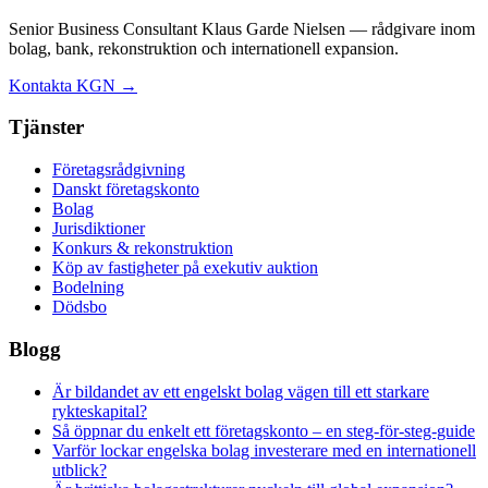
Senior Business Consultant Klaus Garde Nielsen — rådgivare inom
bolag, bank, rekonstruktion och internationell expansion.
Kontakta KGN →
Tjänster
Företagsrådgivning
Danskt företagskonto
Bolag
Jurisdiktioner
Konkurs & rekonstruktion
Köp av fastigheter på exekutiv auktion
Bodelning
Dödsbo
Blogg
Är bildandet av ett engelskt bolag vägen till ett starkare
rykteskapital?
Så öppnar du enkelt ett företagskonto – en steg-för-steg-guide
Varför lockar engelska bolag investerare med en internationell
utblick?