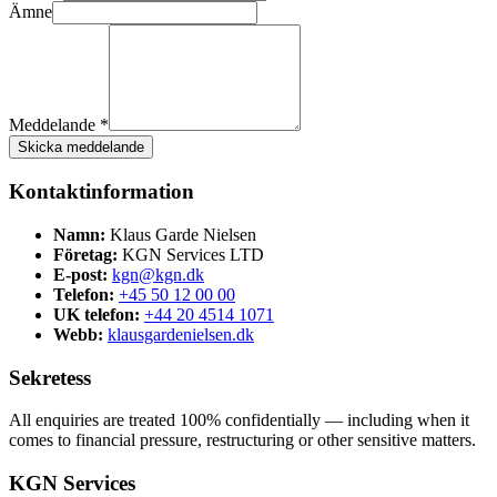
Ämne
Meddelande *
Skicka meddelande
Kontaktinformation
Namn:
Klaus Garde Nielsen
Företag:
KGN Services LTD
E-post:
kgn@kgn.dk
Telefon:
+45 50 12 00 00
UK telefon:
+44 20 4514 1071
Webb:
klausgardenielsen.dk
Sekretess
All enquiries are treated 100% confidentially — including when it
comes to financial pressure, restructuring or other sensitive matters.
KGN Services