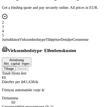
Get a binding quote and pay securely online. All prices in EUR.
2
3
4
5
Jurisdiktion
Virksomhedstype
Tilføjelser
Detaljer
Gennemse
Virksomhedstype
·
Elfenbenskusten
Aktiebolag
Min. capital:
Ingen
Tilbage
Næste
Totalt första året
€0
Därefter per år
€1,638
/år
Förnyas automatiskt varje år
Delsumma
€0
Genomsnittligt engagemang (år 1)