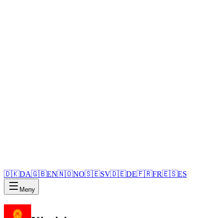
🇩🇰
DA
🇬🇧
EN
🇳🇴
NO
🇸🇪
SV
🇩🇪
DE
🇫🇷
FR
🇪🇸
ES
Meny