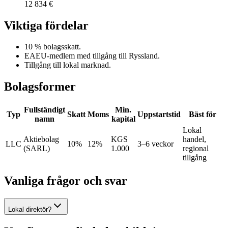
12 834 €
Viktiga fördelar
10 % bolagsskatt.
EAEU-medlem med tillgång till Ryssland.
Tillgång till lokal marknad.
Bolagsformer
Fullständigt
Min.
Typ
Skatt
Moms
Uppstartstid
Bäst för
namn
kapital
Lokal
Aktiebolag
KGS
handel,
LLC
10%
12%
3–6 veckor
(SARL)
1.000
regional
tillgång
Vanliga frågor och svar
Lokal direktör?