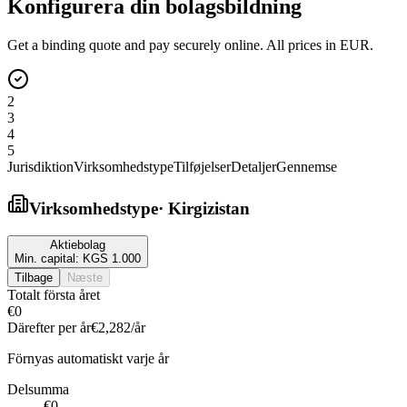
Konfigurera din bolagsbildning
Get a binding quote and pay securely online. All prices in EUR.
2
3
4
5
Jurisdiktion
Virksomhedstype
Tilføjelser
Detaljer
Gennemse
Virksomhedstype
·
Kirgizistan
Aktiebolag
Min. capital:
KGS 1.000
Tilbage
Næste
Totalt första året
€0
Därefter per år
€2,282
/år
Förnyas automatiskt varje år
Delsumma
€0