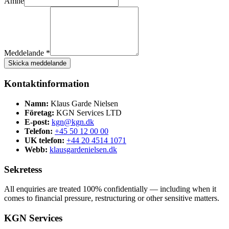
Ämne
Meddelande *
Skicka meddelande
Kontaktinformation
Namn:
Klaus Garde Nielsen
Företag:
KGN Services LTD
E-post:
kgn@kgn.dk
Telefon:
+45 50 12 00 00
UK telefon:
+44 20 4514 1071
Webb:
klausgardenielsen.dk
Sekretess
All enquiries are treated 100% confidentially — including when it
comes to financial pressure, restructuring or other sensitive matters.
KGN Services