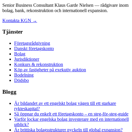
Senior Business Consultant Klaus Garde Nielsen — rådgivare inom
bolag, bank, rekonstruktion och internationell expansion.
Kontakta KGN →
Tjänster
Företagsrådgivning
Danskt företagskonto
Bolag
Jurisdiktioner
Konkurs & rekonstruktion
Köp av fastigheter på exekutiv auktion
Bodelning
Dödsbo
Blogg
Är bildandet av ett engelskt bolag vägen till ett starkare
rykteskapital?
Så öppnar du enkelt ett företagskonto – en steg-för-steg-guide
Varför lockar engelska bolag investerare med en internationell
utblick?
Är brittiska bolagsstrukturer nyckeln till global expansion?