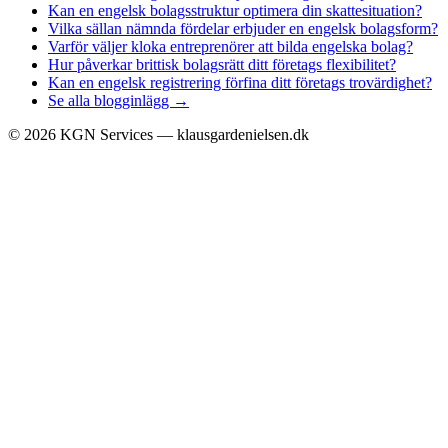
Kan en engelsk bolagsstruktur optimera din skattesituation?
Vilka sällan nämnda fördelar erbjuder en engelsk bolagsform?
Varför väljer kloka entreprenörer att bilda engelska bolag?
Hur påverkar brittisk bolagsrätt ditt företags flexibilitet?
Kan en engelsk registrering förfina ditt företags trovärdighet?
Se alla blogginlägg →
©
2026
KGN Services — klausgardenielsen.dk