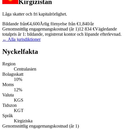
Kirgizistan
Låga skatter och fri kapitalrörlighet.
Bildande från
€4,600
Årlig förnyelse från
€1,840
/år
Genomsnittlig engagemangskostnad (år 1)
12 834 €
Vägledande
totalpris år 1: bildande, registrerat kontor och löpande efterlevnad.
← Alla jurisdiktioner
Nyckelfakta
Region
Centralasien
Bolagsskatt
10%
Moms
12%
Valuta
KGS
Tidszon
KGT
Språk
Kirgiziska
Genomsnittlig engagemangskostnad (år 1)