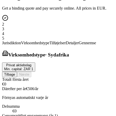
Get a binding quote and pay securely online. All prices in EUR.
2
3
4
5
Jurisdiktion
Virksomhedstype
Tilføjelser
Detaljer
Gennemse
Virksomhedstype
·
Sydafrika
Privat aktiebolag
Min. capital:
ZAR 1
Tilbage
Næste
Totalt första året
€0
Därefter per år
€506
/år
Förnyas automatiskt varje år
Delsumma
€0
Genomsnittligt engagemang (år 1)