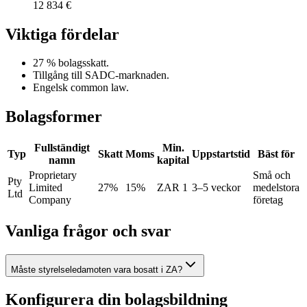
12 834 €
Viktiga fördelar
27 % bolagsskatt.
Tillgång till SADC-marknaden.
Engelsk common law.
Bolagsformer
Fullständigt
Min.
Typ
Skatt
Moms
Uppstartstid
Bäst för
namn
kapital
Proprietary
Små och
Pty
Limited
27%
15%
ZAR 1
3–5 veckor
medelstora
Ltd
Company
företag
Vanliga frågor och svar
Måste styrelseledamoten vara bosatt i ZA?
Konfigurera din bolagsbildning