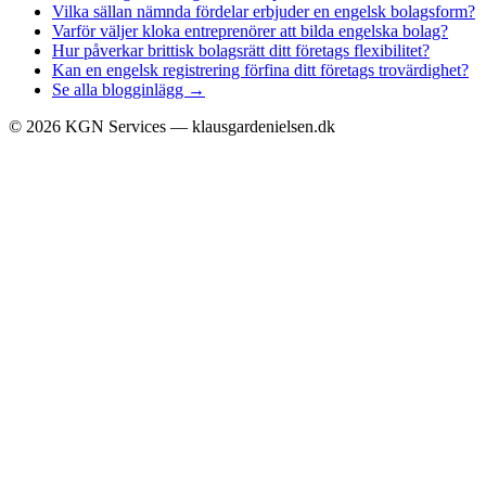
Vilka sällan nämnda fördelar erbjuder en engelsk bolagsform?
Varför väljer kloka entreprenörer att bilda engelska bolag?
Hur påverkar brittisk bolagsrätt ditt företags flexibilitet?
Kan en engelsk registrering förfina ditt företags trovärdighet?
Se alla blogginlägg →
©
2026
KGN Services — klausgardenielsen.dk