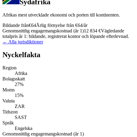
Sydafrika
Afrikas mest utvecklade ekonomi och porten till kontinenten.
Bildande från
€64
Årlig förnyelse från
€64
/år
Genomsnittlig engagemangskostnad (år 1)
12 834 €
Vägledande
totalpris år 1: bildande, registrerat kontor och löpande efterlevnad.
← Alla jurisdiktioner
Nyckelfakta
Region
Afrika
Bolagsskatt
27%
Moms
15%
Valuta
ZAR
Tidszon
SAST
Språk
Engelska
Genomsnittlig engagemangskostnad (år 1)