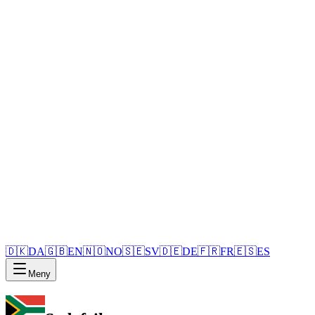
🇩🇰
DA
🇬🇧
EN
🇳🇴
NO
🇸🇪
SV
🇩🇪
DE
🇫🇷
FR
🇪🇸
ES
Meny