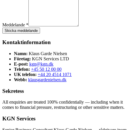
Meddelande *
Skicka meddelande
Kontaktinformation
Namn:
Klaus Garde Nielsen
Företag:
KGN Services LTD
E-post:
kgn@kgn.dk
Telefon:
+45 50 12 00 00
UK telefon:
+44 20 4514 1071
Webb:
klausgardenielsen.dk
Sekretess
All enquiries are treated 100% confidentially — including when it
comes to financial pressure, restructuring or other sensitive matters.
KGN Services
Senior Business Consultant Klaus Garde Nielsen — rådgivare inom