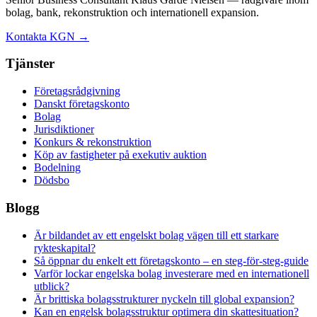
bolag, bank, rekonstruktion och internationell expansion.
Kontakta KGN →
Tjänster
Företagsrådgivning
Danskt företagskonto
Bolag
Jurisdiktioner
Konkurs & rekonstruktion
Köp av fastigheter på exekutiv auktion
Bodelning
Dödsbo
Blogg
Är bildandet av ett engelskt bolag vägen till ett starkare
rykteskapital?
Så öppnar du enkelt ett företagskonto – en steg-för-steg-guide
Varför lockar engelska bolag investerare med en internationell
utblick?
Är brittiska bolagsstrukturer nyckeln till global expansion?
Kan en engelsk bolagsstruktur optimera din skattesituation?