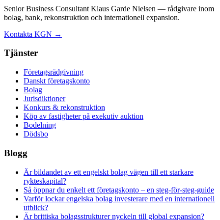
Senior Business Consultant Klaus Garde Nielsen — rådgivare inom
bolag, bank, rekonstruktion och internationell expansion.
Kontakta KGN →
Tjänster
Företagsrådgivning
Danskt företagskonto
Bolag
Jurisdiktioner
Konkurs & rekonstruktion
Köp av fastigheter på exekutiv auktion
Bodelning
Dödsbo
Blogg
Är bildandet av ett engelskt bolag vägen till ett starkare
rykteskapital?
Så öppnar du enkelt ett företagskonto – en steg-för-steg-guide
Varför lockar engelska bolag investerare med en internationell
utblick?
Är brittiska bolagsstrukturer nyckeln till global expansion?