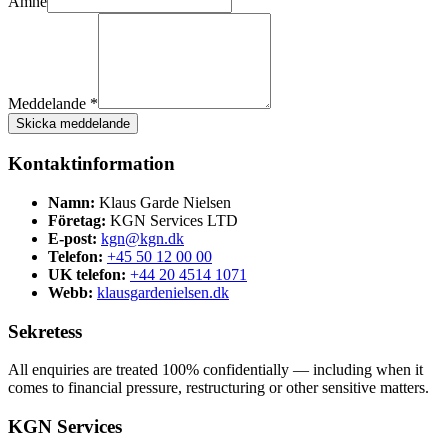
Ämne
Meddelande *
Skicka meddelande
Kontaktinformation
Namn:
Klaus Garde Nielsen
Företag:
KGN Services LTD
E-post:
kgn@kgn.dk
Telefon:
+45 50 12 00 00
UK telefon:
+44 20 4514 1071
Webb:
klausgardenielsen.dk
Sekretess
All enquiries are treated 100% confidentially — including when it
comes to financial pressure, restructuring or other sensitive matters.
KGN Services