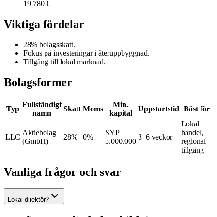
19 780 €
Viktiga fördelar
28% bolagsskatt.
Fokus på investeringar i återuppbyggnad.
Tillgång till lokal marknad.
Bolagsformer
Fullständigt
Min.
Typ
Skatt
Moms
Uppstartstid
Bäst för
namn
kapital
Lokal
Aktiebolag
SYP
handel,
LLC
28%
0%
3–6 veckor
(GmbH)
3.000.000
regional
tillgång
Vanliga frågor och svar
Lokal direktör?