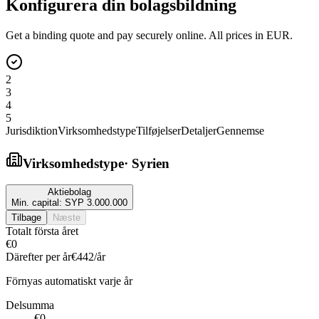
Konfigurera din bolagsbildning
Get a binding quote and pay securely online. All prices in EUR.
2
3
4
5
Jurisdiktion
Virksomhedstype
Tilføjelser
Detaljer
Gennemse
Virksomhedstype
·
Syrien
Aktiebolag
Min. capital:
SYP 3.000.000
Tilbage
Næste
Totalt första året
€0
Därefter per år
€442
/år
Förnyas automatiskt varje år
Delsumma
€0