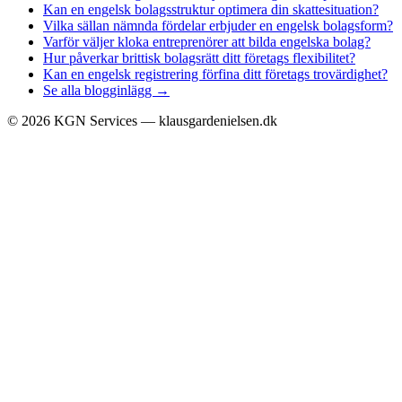
Kan en engelsk bolagsstruktur optimera din skattesituation?
Vilka sällan nämnda fördelar erbjuder en engelsk bolagsform?
Varför väljer kloka entreprenörer att bilda engelska bolag?
Hur påverkar brittisk bolagsrätt ditt företags flexibilitet?
Kan en engelsk registrering förfina ditt företags trovärdighet?
Se alla blogginlägg →
©
2026
KGN Services — klausgardenielsen.dk