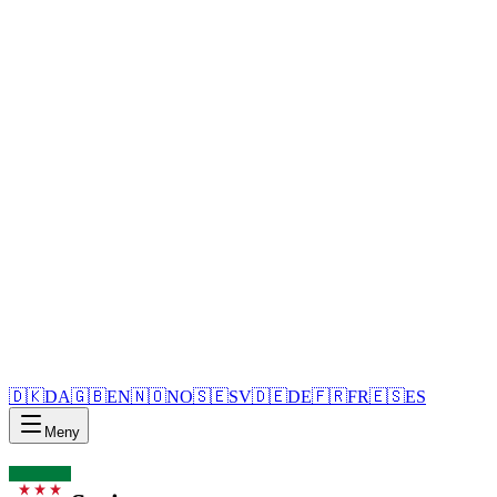
🇩🇰
DA
🇬🇧
EN
🇳🇴
NO
🇸🇪
SV
🇩🇪
DE
🇫🇷
FR
🇪🇸
ES
Meny