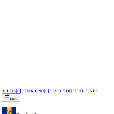
🇩🇰
DA
🇬🇧
EN
🇳🇴
NO
🇸🇪
SV
🇩🇪
DE
🇫🇷
FR
🇪🇸
ES
Menü