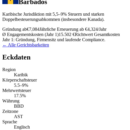
Barbados
Karibische Jurisdiktion mit 5,5–9% Steuern und starken
Doppelbesteuerungsabkommen (insbesondere Kanada).
Gründung ab
€7,084
Jährliche Erneuerung ab
€4,324
/Jahr
Ø Engagementskosten (Jahr 1)
15.502 €
Richtwert Gesamtkosten
Jahr 1: Gründung, Firmensitz und laufende Compliance.
← Alle Gerichtsbarkeiten
Eckdaten
Region
Karibik
Körperschaftsteuer
5.5–9%
Mehrwertsteuer
17.5%
Währung
BBD
Zeitzone
AST
Sprache
Englisch