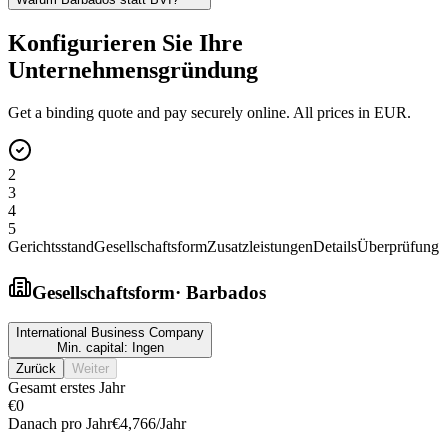
Konfigurieren Sie Ihre
Unternehmensgründung
Get a binding quote and pay securely online. All prices in EUR.
2
3
4
5
Gerichtsstand
Gesellschaftsform
Zusatzleistungen
Details
Überprüfung
Gesellschaftsform
·
Barbados
International Business Company
Min. capital:
Ingen
Zurück
Weiter
Gesamt erstes Jahr
€0
Danach pro Jahr
€4,766
/Jahr