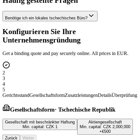
Häufig gestellte Fragen
Benötige ich ein lokales tschechisches Büro?
Konfigurieren Sie Ihre
Unternehmensgründung
Get a binding quote and pay securely online. All prices in EUR.
2
3
4
5
Gerichtsstand
Gesellschaftsform
Zusatzleistungen
Details
Überprüfung
Gesellschaftsform
·
Tschechische Republik
Gesellschaft mit beschränkter Haftung
Aktiengesellschaft
Min. capital:
CZK 1
Min. capital:
CZK 2,000,000
+
€500
Zurück
Weiter