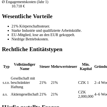
Ø Engagementskosten (Jahr 1)
10.718 €
Wesentliche Vorteile
21% Körperschaftssteuer.
Starke Industrie und qualifizierte Arbeitskräfte.
EU-Mitglied, lose an den EUR gekoppelt.
Niedrige Betriebskosten.
Rechtliche Entitätstypen
Vollständiger
Min.
Typ
Steuer
Mehrwertsteuer
Gründu
Name
Kapital
Gesellschaft mit
s.r.o.
beschränkter
21%
21%
CZK 1
2–4 Wo
Haftung
CZK
a.s.
Aktiengesellschaft
21%
21%
4–6 Wo
2,000,000