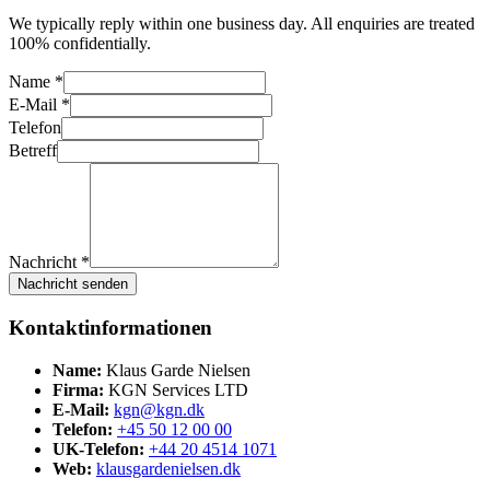
We typically reply within one business day. All enquiries are treated
100% confidentially.
Name *
E-Mail *
Telefon
Betreff
Nachricht *
Nachricht senden
Kontaktinformationen
Name:
Klaus Garde Nielsen
Firma:
KGN Services LTD
E-Mail:
kgn@kgn.dk
Telefon:
+45 50 12 00 00
UK-Telefon:
+44 20 4514 1071
Web:
klausgardenielsen.dk