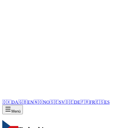
🇩🇰
DA
🇬🇧
EN
🇳🇴
NO
🇸🇪
SV
🇩🇪
DE
🇫🇷
FR
🇪🇸
ES
Menü