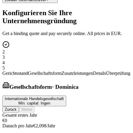
Konfigurieren Sie Ihre
Unternehmensgründung
Get a binding quote and pay securely online. All prices in EUR.
2
3
4
5
Gerichtsstand
Gesellschaftsform
Zusatzleistungen
Details
Überprüfung
Gesellschaftsform
·
Dominica
Internationale Handelsgesellschaft
Min. capital:
Ingen
Zurück
Weiter
Gesamt erstes Jahr
€0
Danach pro Jahr
€2,098
/Jahr