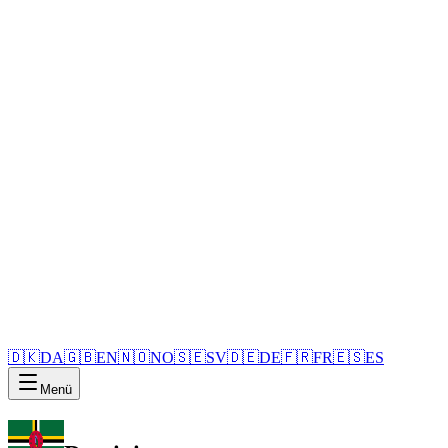
🇩🇰
DA
🇬🇧
EN
🇳🇴
NO
🇸🇪
SV
🇩🇪
DE
🇫🇷
FR
🇪🇸
ES
Menü