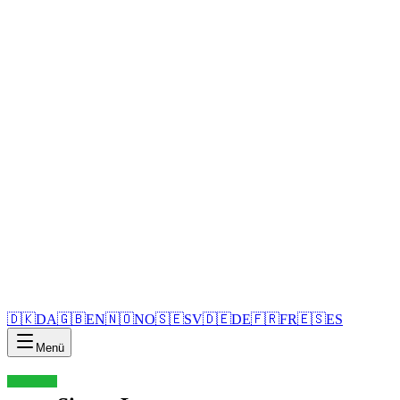
🇩🇰
DA
🇬🇧
EN
🇳🇴
NO
🇸🇪
SV
🇩🇪
DE
🇫🇷
FR
🇪🇸
ES
Menü