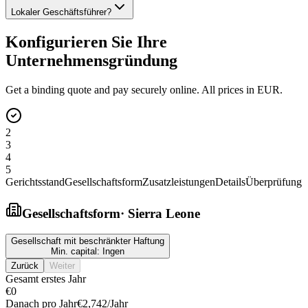
Lokaler Geschäftsführer?
Konfigurieren Sie Ihre
Unternehmensgründung
Get a binding quote and pay securely online. All prices in EUR.
2
3
4
5
Gerichtsstand
Gesellschaftsform
Zusatzleistungen
Details
Überprüfung
Gesellschaftsform
·
Sierra Leone
Gesellschaft mit beschränkter Haftung
Min. capital:
Ingen
Zurück
Weiter
Gesamt erstes Jahr
€0
Danach pro Jahr
€2,742
/Jahr