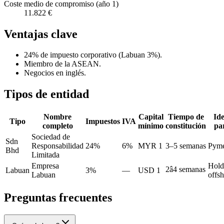
Coste medio de compromiso (año 1)
11.822 €
Ventajas clave
24% de impuesto corporativo (Labuan 3%).
Miembro de la ASEAN.
Negocios en inglés.
Tipos de entidad
Nombre
Capital
Tiempo de
Ide
Tipo
Impuestos
IVA
completo
mínimo
constitución
pa
Sociedad de
Sdn
Responsabilidad
24%
6%
MYR 1
3–5 semanas
Pym
Bhd
Limitada
Empresa
Hold
2â4 semanas
Labuan
3%
—
USD 1
Labuan
offs
Preguntas frecuentes