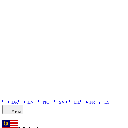
🇩🇰
DA
🇬🇧
EN
🇳🇴
NO
🇸🇪
SV
🇩🇪
DE
🇫🇷
FR
🇪🇸
ES
Menú