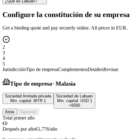
¿Qué es Labuan?
Configure la constitución de su empresa
Get a binding quote and pay securely online. All prices in EUR.
2
3
4
5
Jurisdicción
Tipo de empresa
Complementos
Detalles
Revisar
Tipo de empresa
·
Malasia
Sociedad limitada privada
Sociedad de Labuan
Min. capital:
MYR 1
Min. capital:
USD 1
+
€500
Atrás
Siguiente
Total primer año
€0
Después por año
€1,776
/año