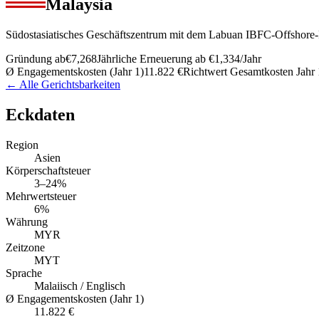
Malaysia
Südostasiatisches Geschäftszentrum mit dem Labuan IBFC-Offshore
Gründung ab
€7,268
Jährliche Erneuerung ab
€1,334
/Jahr
Ø Engagementskosten (Jahr 1)
11.822 €
Richtwert Gesamtkosten Jahr 
← Alle Gerichtsbarkeiten
Eckdaten
Region
Asien
Körperschaftsteuer
3–24%
Mehrwertsteuer
6%
Währung
MYR
Zeitzone
MYT
Sprache
Malaiisch / Englisch
Ø Engagementskosten (Jahr 1)
11.822 €