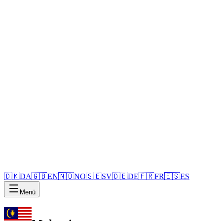
🇩🇰
DA
🇬🇧
EN
🇳🇴
NO
🇸🇪
SV
🇩🇪
DE
🇫🇷
FR
🇪🇸
ES
Menü