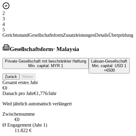
2
3
4
5
Gerichtsstand
Gesellschaftsform
Zusatzleistungen
Details
Überprüfung
Gesellschaftsform
·
Malaysia
Private Gesellschaft mit beschränkter Haftung
Labuan-Gesellschaft
Min. capital:
MYR 1
Min. capital:
USD 1
+
€500
Zurück
Weiter
Gesamt erstes Jahr
€0
Danach pro Jahr
€1,776
/Jahr
Wird jährlich automatisch verlängert
Zwischensumme
€0
Ø Engagement (Jahr 1)
11.822 €