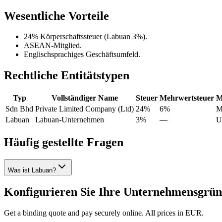
Wesentliche Vorteile
24% Körperschaftssteuer (Labuan 3%).
ASEAN-Mitglied.
Englischsprachiges Geschäftsumfeld.
Rechtliche Entitätstypen
Typ
Vollständiger Name
Steuer
Mehrwertsteuer
M
Sdn Bhd
Private Limited Company (Ltd)
24%
6%
M
Labuan
Labuan-Unternehmen
3%
—
U
Häufig gestellte Fragen
Was ist Labuan?
Konfigurieren Sie Ihre Unternehmensgrü
Get a binding quote and pay securely online. All prices in EUR.