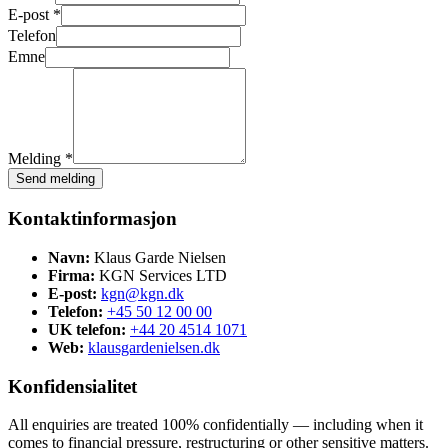
E-post *
Telefon
Emne
Melding *
Send melding
Kontaktinformasjon
Navn:
Klaus Garde Nielsen
Firma:
KGN Services LTD
E-post:
kgn@kgn.dk
Telefon:
+45 50 12 00 00
UK telefon:
+44 20 4514 1071
Web:
klausgardenielsen.dk
Konfidensialitet
All enquiries are treated 100% confidentially — including when it
comes to financial pressure, restructuring or other sensitive matters.