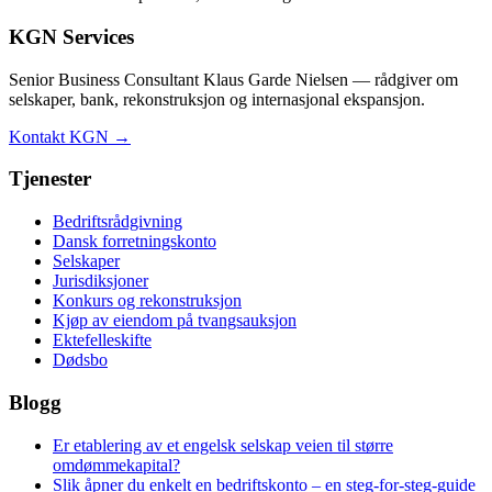
KGN Services
Senior Business Consultant Klaus Garde Nielsen — rådgiver om
selskaper, bank, rekonstruksjon og internasjonal ekspansjon.
Kontakt KGN →
Tjenester
Bedriftsrådgivning
Dansk forretningskonto
Selskaper
Jurisdiksjoner
Konkurs og rekonstruksjon
Kjøp av eiendom på tvangsauksjon
Ektefelleskifte
Dødsbo
Blogg
Er etablering av et engelsk selskap veien til større
omdømmekapital?
Slik åpner du enkelt en bedriftskonto – en steg-for-steg-guide