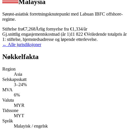
Malaysia
Sørøst-asiatisk forretningsknutepunkt med Labuan IBFC offshore-
regime.
Stiftelse fra
€7,268
Årlig fornyelse fra
€1,334
/år
Gj.snittlig engasjementskostnad (år 1)
11 822 €
Veiledende totalpris år
1: stiftelse, hjemstedsadresse og løpende etterlevelse.
← Alle jurisdiksjoner
Nøkkelfakta
Region
Asia
Selskapsskatt
3–24%
MVA
6%
Valuta
MYR
Tidssone
MYT
Språk
Malayisk / engelsk