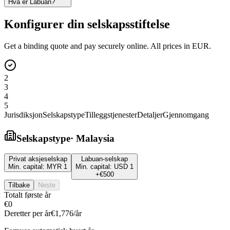
Hva er Labuan?
Konfigurer din selskapsstiftelse
Get a binding quote and pay securely online. All prices in EUR.
2
3
4
5
Jurisdiksjon
Selskapstype
Tilleggstjenester
Detaljer
Gjennomgang
Selskapstype
·
Malaysia
Privat aksjeselskap
Labuan-selskap
Min. capital:
MYR 1
Min. capital:
USD 1
+
€500
Tilbake
Neste
Totalt første år
€0
Deretter per år
€1,776
/år