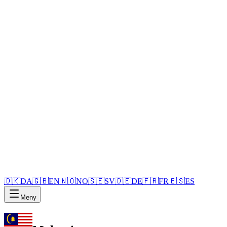
🇩🇰
DA
🇬🇧
EN
🇳🇴
NO
🇸🇪
SV
🇩🇪
DE
🇫🇷
FR
🇪🇸
ES
Meny