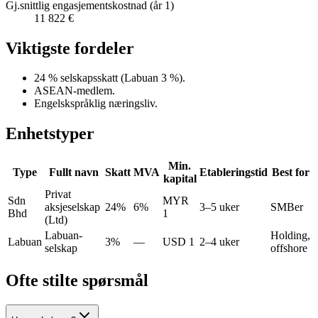
Gj.snittlig engasjementskostnad (år 1)
11 822 €
Viktigste fordeler
24 % selskapsskatt (Labuan 3 %).
ASEAN-medlem.
Engelskspråklig næringsliv.
Enhetstyper
Min.
Type
Fullt navn
Skatt
MVA
Etableringstid
Best for
kapital
Privat
Sdn
MYR
aksjeselskap
24%
6%
3–5 uker
SMBer
Bhd
1
(Ltd)
Labuan-
Holding,
Labuan
3%
—
USD 1
2–4 uker
selskap
offshore
Ofte stilte spørsmål