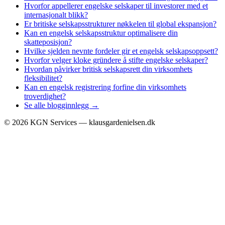
Hvorfor appellerer engelske selskaper til investorer med et
internasjonalt blikk?
Er britiske selskapsstrukturer nøkkelen til global ekspansjon?
Kan en engelsk selskapsstruktur optimalisere din
skatteposisjon?
Hvilke sjelden nevnte fordeler gir et engelsk selskapsoppsett?
Hvorfor velger kloke gründere å stifte engelske selskaper?
Hvordan påvirker britisk selskapsrett din virksomhets
fleksibilitet?
Kan en engelsk registrering forfine din virksomhets
troverdighet?
Se alle blogginnlegg →
©
2026
KGN Services — klausgardenielsen.dk