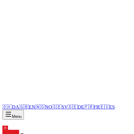
🇩🇰
DA
🇬🇧
EN
🇳🇴
NO
🇸🇪
SV
🇩🇪
DE
🇫🇷
FR
🇪🇸
ES
Menu