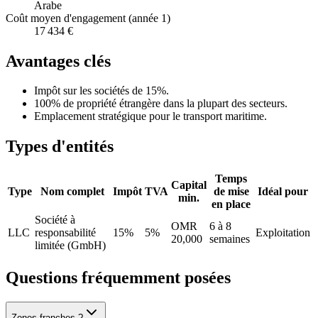
Arabe
Coût moyen d'engagement (année 1)
17 434 €
Avantages clés
Impôt sur les sociétés de 15%.
100% de propriété étrangère dans la plupart des secteurs.
Emplacement stratégique pour le transport maritime.
Types d'entités
Temps
Capital
Type
Nom complet
Impôt
TVA
de mise
Idéal pour
min.
en place
Société à
OMR
6 à 8
LLC
responsabilité
15%
5%
Exploitation
20,000
semaines
limitée (GmbH)
Questions fréquemment posées
Zones franches ?