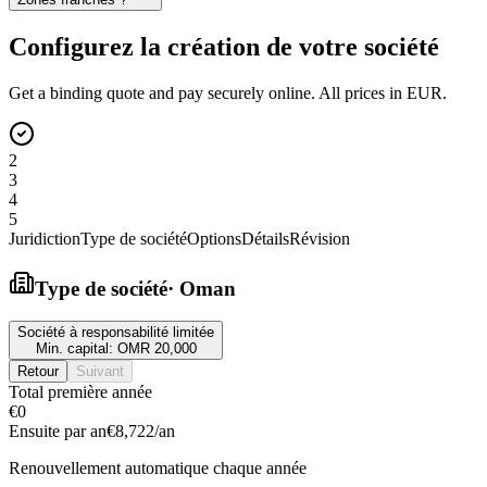
Configurez la création de votre société
Get a binding quote and pay securely online. All prices in EUR.
2
3
4
5
Juridiction
Type de société
Options
Détails
Révision
Type de société
·
Oman
Société à responsabilité limitée
Min. capital:
OMR 20,000
Retour
Suivant
Total première année
€0
Ensuite par an
€8,722
/an
Renouvellement automatique chaque année