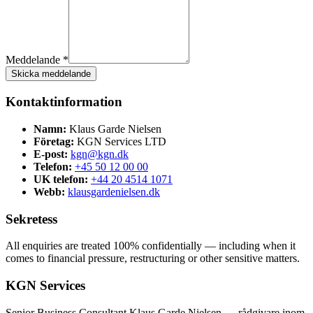
Meddelande *
Skicka meddelande
Kontaktinformation
Namn:
Klaus Garde Nielsen
Företag:
KGN Services LTD
E-post:
kgn@kgn.dk
Telefon:
+45 50 12 00 00
UK telefon:
+44 20 4514 1071
Webb:
klausgardenielsen.dk
Sekretess
All enquiries are treated 100% confidentially — including when it
comes to financial pressure, restructuring or other sensitive matters.
KGN Services
Senior Business Consultant Klaus Garde Nielsen — rådgivare inom