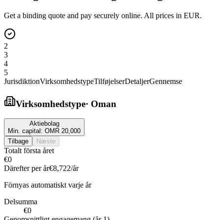
Get a binding quote and pay securely online. All prices in EUR.
2
3
4
5
Jurisdiktion
Virksomhedstype
Tilføjelser
Detaljer
Gennemse
Virksomhedstype
·
Oman
Aktiebolag
Min. capital:
OMR 20,000
Tilbage
Næste
Totalt första året
€0
Därefter per år
€8,722
/år
Förnyas automatiskt varje år
Delsumma
€0
Genomsnittligt engagemang (år 1)