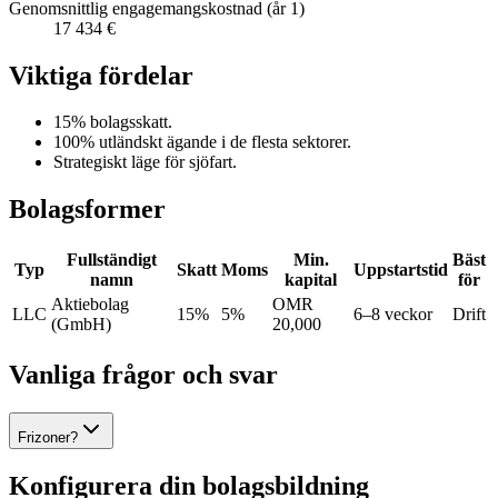
Genomsnittlig engagemangskostnad (år 1)
17 434 €
Viktiga fördelar
15% bolagsskatt.
100% utländskt ägande i de flesta sektorer.
Strategiskt läge för sjöfart.
Bolagsformer
Fullständigt
Min.
Bäst
Typ
Skatt
Moms
Uppstartstid
namn
kapital
för
Aktiebolag
OMR
LLC
15%
5%
6–8 veckor
Drift
(GmbH)
20,000
Vanliga frågor och svar
Frizoner?
Konfigurera din bolagsbildning