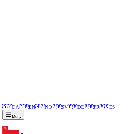
🇩🇰
DA
🇬🇧
EN
🇳🇴
NO
🇸🇪
SV
🇩🇪
DE
🇫🇷
FR
🇪🇸
ES
Meny