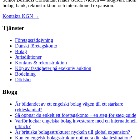
bolag, bank, rekonstruktion och internationell expansion.
Kontakta KGN →
Tjänster
Företagsrådgivning
Danskt företagskonto
Bolag
Jurisdiktioner
Konkurs & rekonstruktion
Köp av fastigheter på exekutiv auktion
Bodelning
Dödsbo
Blogg
Är bildandet av ett engelskt bolag vägen till ett starkare
rykteskapital?
Så öppnar du enkelt ett företagskonto – en steg-för-steg-guide
Varför lockar engelska bolag investerare med en internationell
utblick?
Är brittiska bolagsstrukturer nyckeln till global expansion?
Kan en engelsk bolagsstruktur optimera din skattesituation?