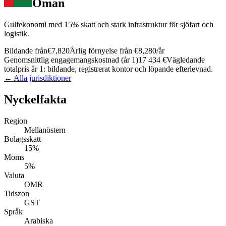
Oman
Gulfekonomi med 15% skatt och stark infrastruktur för sjöfart och
logistik.
Bildande från
€7,820
Årlig förnyelse från
€8,280
/år
Genomsnittlig engagemangskostnad (år 1)
17 434 €
Vägledande
totalpris år 1: bildande, registrerat kontor och löpande efterlevnad.
← Alla jurisdiktioner
Nyckelfakta
Region
Mellanöstern
Bolagsskatt
15%
Moms
5%
Valuta
OMR
Tidszon
GST
Språk
Arabiska