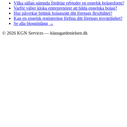
Vilka sällan nämnda fördelar erbjuder en engelsk bolagsform?
Varför väljer kloka entreprenörer att bilda engelska bolag?
Hur påverkar brittisk bolagsrätt ditt företags flexibilitet?
Kan en engelsk registrering förfina ditt företags trovärdighet?
Se alla blogginlägg →
©
2026
KGN Services — klausgardenielsen.dk