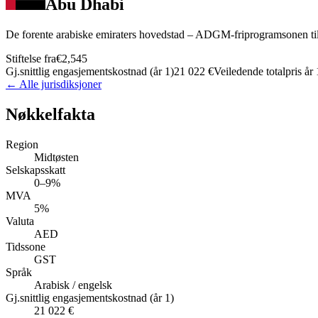
Abu Dhabi
De forente arabiske emiraters hovedstad – ADGM-friprogramsonen t
Stiftelse fra
€2,545
Gj.snittlig engasjementskostnad (år 1)
21 022 €
Veiledende totalpris år 
← Alle jurisdiksjoner
Nøkkelfakta
Region
Midtøsten
Selskapsskatt
0–9%
MVA
5%
Valuta
AED
Tidssone
GST
Språk
Arabisk / engelsk
Gj.snittlig engasjementskostnad (år 1)
21 022 €