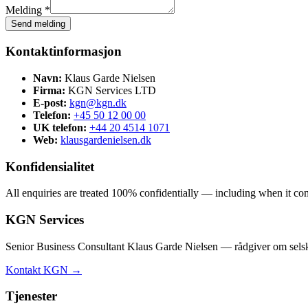
Melding *
Send melding
Kontaktinformasjon
Navn:
Klaus Garde Nielsen
Firma:
KGN Services LTD
E-post:
kgn@kgn.dk
Telefon:
+45 50 12 00 00
UK telefon:
+44 20 4514 1071
Web:
klausgardenielsen.dk
Konfidensialitet
All enquiries are treated 100% confidentially — including when it comes
KGN Services
Senior Business Consultant Klaus Garde Nielsen — rådgiver om selska
Kontakt KGN →
Tjenester