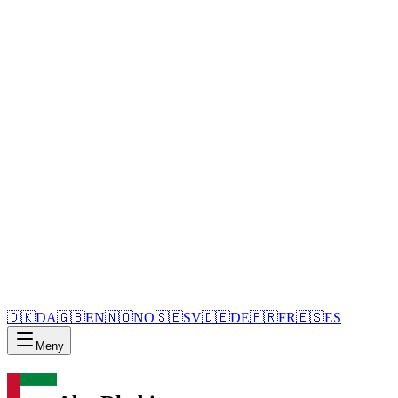
🇩🇰
DA
🇬🇧
EN
🇳🇴
NO
🇸🇪
SV
🇩🇪
DE
🇫🇷
FR
🇪🇸
ES
Meny