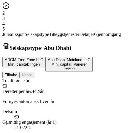
2
3
4
5
Jurisdiksjon
Selskapstype
Tilleggstjenester
Detaljer
Gjennomgang
Selskapstype
·
Abu Dhabi
ADGM Free Zone LLC
Abu Dhabi Mainland LLC
Min. capital:
Ingen
Min. capital:
Varierer
+
€500
Tilbake
Neste
Totalt første år
€0
Deretter per år
€442
/år
Fornyes automatisk hvert år
Delsum
€0
Gj.snittlig engasjement (år 1)
21 022 €