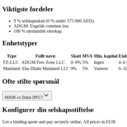
Viktigste fordeler
9 % selskapsskatt (0 % under 375 000 AED).
ADGM: Engelsk common law.
100 % utenlandsk eierskap.
Enhetstyper
Type
Fullt navn
Skatt
MVA
Min. kapital
Etab
FZ-LLC
ADGM Free Zone LLC
0–9%
5%
Ingen
4–6 
Mainland
Abu Dhabi Mainland LLC
9%
5%
Varierer
6–10
Ofte stilte spørsmål
ADGM vs Dubai DIFC?
Konfigurer din selskapsstiftelse
Get a binding quote and pay securely online. All prices in EUR.