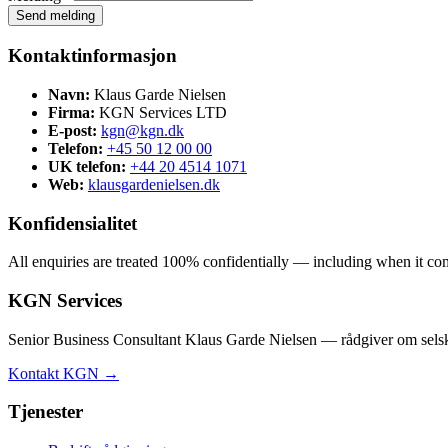
Send melding
Kontaktinformasjon
Navn:
Klaus Garde Nielsen
Firma:
KGN Services LTD
E-post:
kgn@kgn.dk
Telefon:
+45 50 12 00 00
UK telefon:
+44 20 4514 1071
Web:
klausgardenielsen.dk
Konfidensialitet
All enquiries are treated 100% confidentially — including when it comes
KGN Services
Senior Business Consultant Klaus Garde Nielsen — rådgiver om selska
Kontakt KGN →
Tjenester