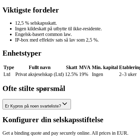
Viktigste fordeler
12,5 % selskapsskatt.
Ingen kildeskatt på utbytte til ikke-residente.
Engelsk-basert common law.
IP-box med effektiv sats så lav som 2,5 %.
Enhetstyper
Type
Fullt navn
Skatt
MVA
Min. kapital
Etablerin
Ltd
Privat aksjeselskap (Ltd)
12.5%
19%
Ingen
2–3 uker
Ofte stilte spørsmål
Er Kypros på noen svarteliste?
Konfigurer din selskapsstiftelse
Get a binding quote and pay securely online. All prices in EUR.