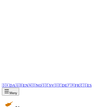
🇩🇰
DA
🇬🇧
EN
🇳🇴
NO
🇸🇪
SV
🇩🇪
DE
🇫🇷
FR
🇪🇸
ES
Meny