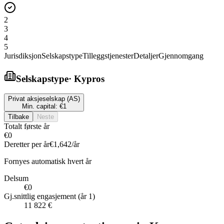
2
3
4
5
Jurisdiksjon
Selskapstype
Tilleggstjenester
Detaljer
Gjennomgang
Selskapstype
·
Kypros
Privat aksjeselskap (AS)
Min. capital:
€1
Tilbake
Neste
Totalt første år
€0
Deretter per år
€1,642
/år
Fornyes automatisk hvert år
Delsum
€0
Gj.snittlig engasjement (år 1)
11 822 €