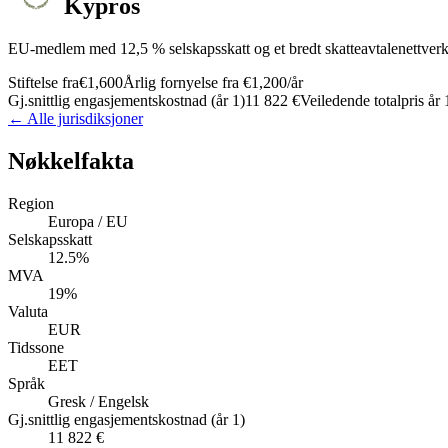
Kypros
EU-medlem med 12,5 % selskapsskatt og et bredt skatteavtalenettverk
Stiftelse fra
€1,600
Årlig fornyelse fra
€1,200
/år
Gj.snittlig engasjementskostnad (år 1)
11 822 €
Veiledende totalpris år 
← Alle jurisdiksjoner
Nøkkelfakta
Region
Europa / EU
Selskapsskatt
12.5%
MVA
19%
Valuta
EUR
Tidssone
EET
Språk
Gresk / Engelsk
Gj.snittlig engasjementskostnad (år 1)
11 822 €