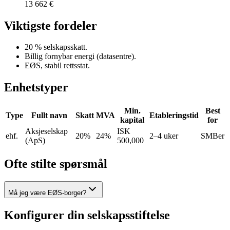
13 662 €
Viktigste fordeler
20 % selskapsskatt.
Billig fornybar energi (datasentre).
EØS, stabil rettsstat.
Enhetstyper
Min.
Best
Type
Fullt navn
Skatt
MVA
Etableringstid
kapital
for
Aksjeselskap
ISK
ehf.
20%
24%
2–4 uker
SMBer
(ApS)
500,000
Ofte stilte spørsmål
Må jeg være EØS-borger?
Konfigurer din selskapsstiftelse