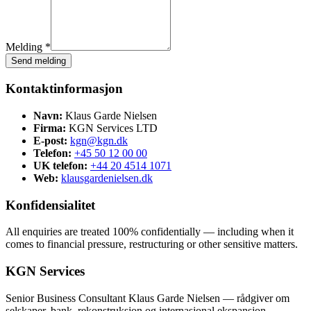
Melding *
Send melding
Kontaktinformasjon
Navn:
Klaus Garde Nielsen
Firma:
KGN Services LTD
E-post:
kgn@kgn.dk
Telefon:
+45 50 12 00 00
UK telefon:
+44 20 4514 1071
Web:
klausgardenielsen.dk
Konfidensialitet
All enquiries are treated 100% confidentially — including when it
comes to financial pressure, restructuring or other sensitive matters.
KGN Services
Senior Business Consultant Klaus Garde Nielsen — rådgiver om
selskaper, bank, rekonstruksjon og internasjonal ekspansjon.