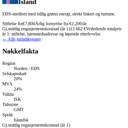
Island
EØS-medlem med billig grønn energi, sterkt fiskeri og turisme.
Stiftelse fra
€7,800
Årlig fornyelse fra
€1,200
/år
Gj.snittlig engasjementskostnad (år 1)
13 662 €
Veiledende totalpris
år 1: stiftelse, hjemstedsadresse og løpende etterlevelse.
← Alle jurisdiksjoner
Nøkkelfakta
Region
Norden / EØS
Selskapsskatt
20%
MVA
24%
Valuta
ISK
Tidssone
GMT
Språk
Islandsk
Gj.snittlig engasjementskostnad (år 1)