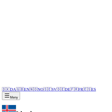
🇩🇰
DA
🇬🇧
EN
🇳🇴
NO
🇸🇪
SV
🇩🇪
DE
🇫🇷
FR
🇪🇸
ES
Meny