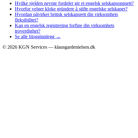
Hvilke sjelden nevnte fordeler gir et engelsk selskapsoppsett?
Hvorfor velger kloke gründere å stifte engelske selskaper?
Hvordan påvirker britisk selskapsrett din virksomhets
fleksibilitet?
Kan en engelsk registrering forfine din virksomhets
troverdighet?
Se alle blogginnlegg →
©
2026
KGN Services — klausgardenielsen.dk