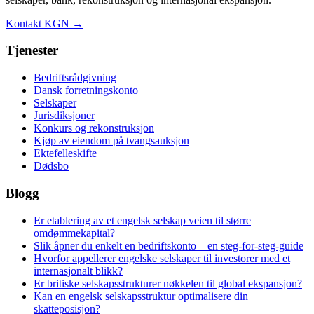
Kontakt KGN →
Tjenester
Bedriftsrådgivning
Dansk forretningskonto
Selskaper
Jurisdiksjoner
Konkurs og rekonstruksjon
Kjøp av eiendom på tvangsauksjon
Ektefelleskifte
Dødsbo
Blogg
Er etablering av et engelsk selskap veien til større
omdømmekapital?
Slik åpner du enkelt en bedriftskonto – en steg-for-steg-guide
Hvorfor appellerer engelske selskaper til investorer med et
internasjonalt blikk?
Er britiske selskapsstrukturer nøkkelen til global ekspansjon?
Kan en engelsk selskapsstruktur optimalisere din
skatteposisjon?