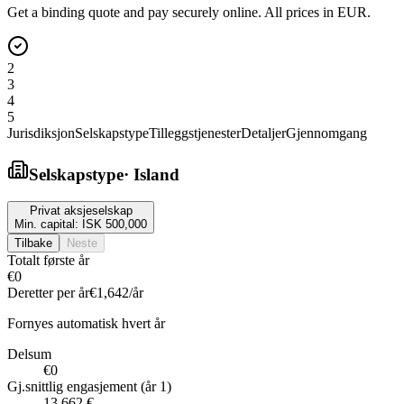
Get a binding quote and pay securely online. All prices in EUR.
2
3
4
5
Jurisdiksjon
Selskapstype
Tilleggstjenester
Detaljer
Gjennomgang
Selskapstype
·
Island
Privat aksjeselskap
Min. capital:
ISK 500,000
Tilbake
Neste
Totalt første år
€0
Deretter per år
€1,642
/år
Fornyes automatisk hvert år
Delsum
€0
Gj.snittlig engasjement (år 1)
13 662 €