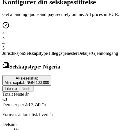
Konfigurer din selskapsstiftelse
Get a binding quote and pay securely online. All prices in EUR.
2
3
4
5
Jurisdiksjon
Selskapstype
Tilleggstjenester
Detaljer
Gjennomgang
Selskapstype
·
Nigeria
Aksjeselskap
Min. capital:
NGN 100,000
Tilbake
Neste
Totalt første år
€0
Deretter per år
€2,742
/år
Fornyes automatisk hvert år
Delsum
€0