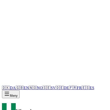
🇩🇰
DA
🇬🇧
EN
🇳🇴
NO
🇸🇪
SV
🇩🇪
DE
🇫🇷
FR
🇪🇸
ES
Meny