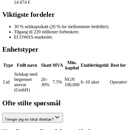
14 674 €
Viktigste fordeler
30 % selskapsskatt (20 % for mellomstore bedrifter).
Tilgang til 220 millioner forbrukere.
ECOWAS-markedet.
Enhetstyper
Min.
Type
Fullt navn
Skatt
MVA
Etableringstid
Best for
kapital
Selskap med
begrenset
20–
NGN
Ltd
7.5%
6–10 uker
Operativt
ansvar
30%
100,000
(GmbH)
Ofte stilte spørsmål
Trenger jeg en lokal direktør?