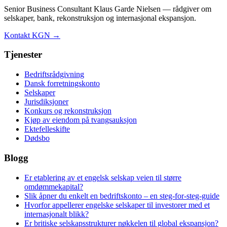
Senior Business Consultant Klaus Garde Nielsen — rådgiver om
selskaper, bank, rekonstruksjon og internasjonal ekspansjon.
Kontakt KGN →
Tjenester
Bedriftsrådgivning
Dansk forretningskonto
Selskaper
Jurisdiksjoner
Konkurs og rekonstruksjon
Kjøp av eiendom på tvangsauksjon
Ektefelleskifte
Dødsbo
Blogg
Er etablering av et engelsk selskap veien til større
omdømmekapital?
Slik åpner du enkelt en bedriftskonto – en steg-for-steg-guide
Hvorfor appellerer engelske selskaper til investorer med et
internasjonalt blikk?
Er britiske selskapsstrukturer nøkkelen til global ekspansjon?