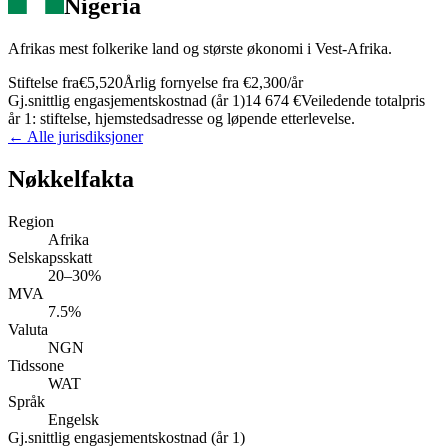
Nigeria
Afrikas mest folkerike land og største økonomi i Vest-Afrika.
Stiftelse fra
€5,520
Årlig fornyelse fra
€2,300
/år
Gj.snittlig engasjementskostnad (år 1)
14 674 €
Veiledende totalpris
år 1: stiftelse, hjemstedsadresse og løpende etterlevelse.
← Alle jurisdiksjoner
Nøkkelfakta
Region
Afrika
Selskapsskatt
20–30%
MVA
7.5%
Valuta
NGN
Tidssone
WAT
Språk
Engelsk
Gj.snittlig engasjementskostnad (år 1)