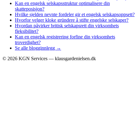
Kan en engelsk selskapsstruktur optimalisere din
skatteposisjon?
Hvilke sjelden nevnte fordeler gir et engelsk selskapsoppsett?
Hvorfor velger kloke gründere å stifte engelske selskaper?
Hvordan påvirker britisk selskapsrett din virksomhets
fleksibilitet?
Kan en engelsk registrering forfine din virksomhets
troverdighet?
Se alle blogginnlegg →
©
2026
KGN Services — klausgardenielsen.dk