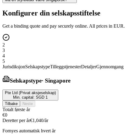
Konfigurer din selskapsstiftelse
Get a binding quote and pay securely online. All prices in EUR.
2
3
4
5
Jurisdiksjon
Selskapstype
Tilleggstjenester
Detaljer
Gjennomgang
Selskapstype
·
Singapore
Pte Ltd (Privat aksjeselskap)
Min. capital:
SGD 1
Tilbake
Neste
Totalt første år
€0
Deretter per år
€1,040
/år
Fornyes automatisk hvert år