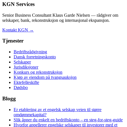
KGN Services
Senior Business Consultant Klaus Garde Nielsen — rådgiver om
selskaper, bank, rekonstruksjon og internasjonal ekspansjon.
Kontakt KGN →
Tjenester
Bedriftsrådgivning
Dansk forretningskonto
Selskaper
Jurisdiksjoner
Konkurs og rekonstruksjon
Kjøp av eiendom på tvangsauksjon
Ektefelleskifte
Dødsbo
Blogg
Er etablering av et engelsk selskap veien til større
omdømmekapital?
Slik åpner du enkelt en bedriftskonto – en steg-for-steg-guide
Hvorfor appellerer engelske selskaper til investorer med et