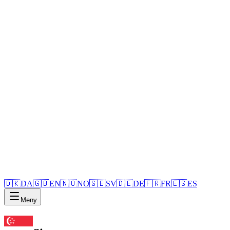
🇩🇰
DA
🇬🇧
EN
🇳🇴
NO
🇸🇪
SV
🇩🇪
DE
🇫🇷
FR
🇪🇸
ES
Meny