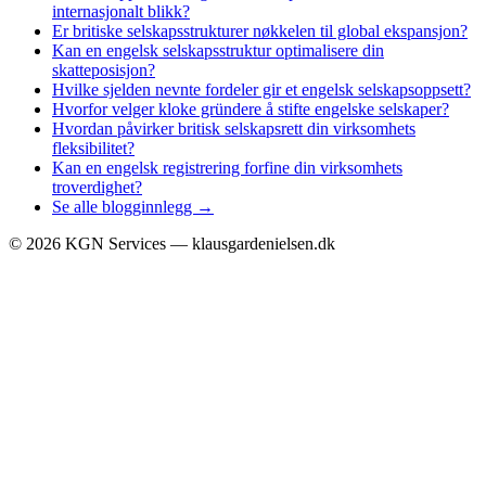
internasjonalt blikk?
Er britiske selskapsstrukturer nøkkelen til global ekspansjon?
Kan en engelsk selskapsstruktur optimalisere din
skatteposisjon?
Hvilke sjelden nevnte fordeler gir et engelsk selskapsoppsett?
Hvorfor velger kloke gründere å stifte engelske selskaper?
Hvordan påvirker britisk selskapsrett din virksomhets
fleksibilitet?
Kan en engelsk registrering forfine din virksomhets
troverdighet?
Se alle blogginnlegg →
©
2026
KGN Services — klausgardenielsen.dk