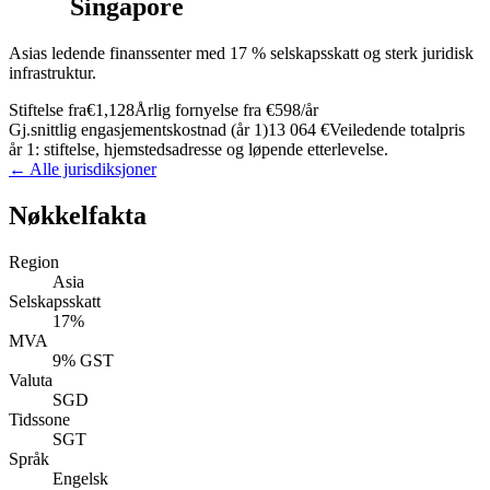
Singapore
Asias ledende finanssenter med 17 % selskapsskatt og sterk juridisk
infrastruktur.
Stiftelse fra
€1,128
Årlig fornyelse fra
€598
/år
Gj.snittlig engasjementskostnad (år 1)
13 064 €
Veiledende totalpris
år 1: stiftelse, hjemstedsadresse og løpende etterlevelse.
← Alle jurisdiksjoner
Nøkkelfakta
Region
Asia
Selskapsskatt
17%
MVA
9% GST
Valuta
SGD
Tidssone
SGT
Språk
Engelsk