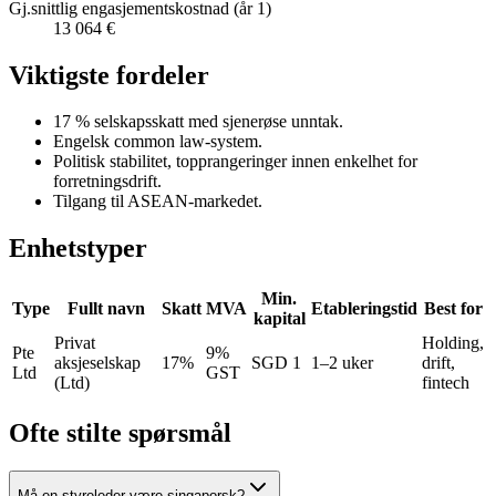
Gj.snittlig engasjementskostnad (år 1)
13 064 €
Viktigste fordeler
17 % selskapsskatt med sjenerøse unntak.
Engelsk common law-system.
Politisk stabilitet, topprangeringer innen enkelhet for
forretningsdrift.
Tilgang til ASEAN-markedet.
Enhetstyper
Min.
Type
Fullt navn
Skatt
MVA
Etableringstid
Best for
kapital
Privat
Holding,
Pte
9%
aksjeselskap
17%
SGD 1
1–2 uker
drift,
Ltd
GST
(Ltd)
fintech
Ofte stilte spørsmål
Må en styreleder være singaporsk?