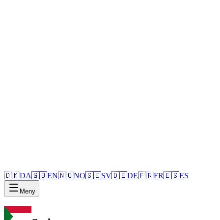
🇩🇰
DA
🇬🇧
EN
🇳🇴
NO
🇸🇪
SV
🇩🇪
DE
🇫🇷
FR
🇪🇸
ES
Meny