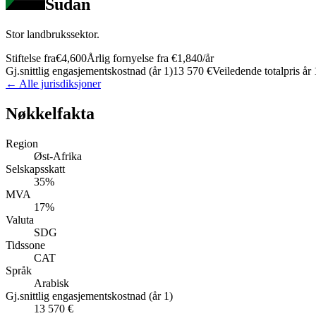
Sudan
Stor landbrukssektor.
Stiftelse fra
€4,600
Årlig fornyelse fra
€1,840
/år
Gj.snittlig engasjementskostnad (år 1)
13 570 €
Veiledende totalpris år 
← Alle jurisdiksjoner
Nøkkelfakta
Region
Øst-Afrika
Selskapsskatt
35%
MVA
17%
Valuta
SDG
Tidssone
CAT
Språk
Arabisk
Gj.snittlig engasjementskostnad (år 1)
13 570 €