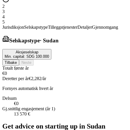
2
3
4
5
Jurisdiksjon
Selskapstype
Tilleggstjenester
Detaljer
Gjennomgang
Selskapstype
·
Sudan
Aksjeselskap
Min. capital:
SDG 100.000
Tilbake
Neste
Totalt første år
€0
Deretter per år
€2,282
/år
Fornyes automatisk hvert år
Delsum
€0
Gj.snittlig engasjement (år 1)
13 570 €
Get advice on starting up in
Sudan