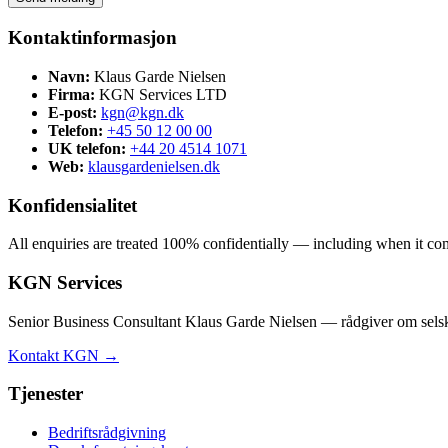
Kontaktinformasjon
Navn:
Klaus Garde Nielsen
Firma:
KGN Services LTD
E-post:
kgn@kgn.dk
Telefon:
+45 50 12 00 00
UK telefon:
+44 20 4514 1071
Web:
klausgardenielsen.dk
Konfidensialitet
All enquiries are treated 100% confidentially — including when it comes
KGN Services
Senior Business Consultant Klaus Garde Nielsen — rådgiver om selska
Kontakt KGN →
Tjenester
Bedriftsrådgivning