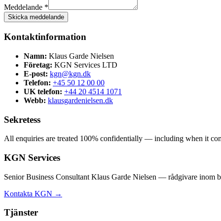
Meddelande *
Skicka meddelande
Kontaktinformation
Namn:
Klaus Garde Nielsen
Företag:
KGN Services LTD
E-post:
kgn@kgn.dk
Telefon:
+45 50 12 00 00
UK telefon:
+44 20 4514 1071
Webb:
klausgardenielsen.dk
Sekretess
All enquiries are treated 100% confidentially — including when it comes
KGN Services
Senior Business Consultant Klaus Garde Nielsen — rådgivare inom bol
Kontakta KGN →
Tjänster