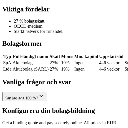
Viktiga fördelar
27 % bolagsskatt.
OECD-medlem.
Starkt nätverk för frihandel.
Bolagsformer
Typ
Fullständigt namn
Skatt
Moms
Min. kapital
Uppstartstid
SpA
Aktiebolag
27%
19%
Ingen
4–6 veckor
S
Ltda
Aktiebolag (SARL)
27%
19%
Ingen
4–6 veckor
S
Vanliga frågor och svar
Kan jag äga 100 %?
Konfigurera din bolagsbildning
Get a binding quote and pay securely online. All prices in EUR.