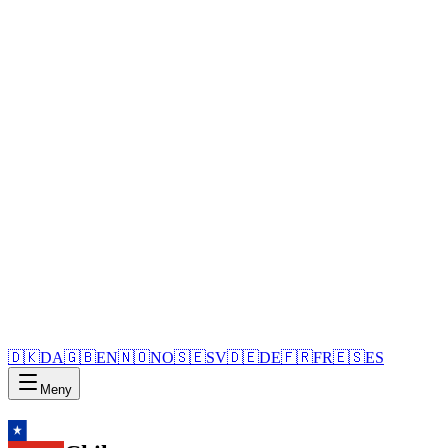
🇩🇰
DA
🇬🇧
EN
🇳🇴
NO
🇸🇪
SV
🇩🇪
DE
🇫🇷
FR
🇪🇸
ES
Meny