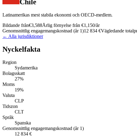
Chile
Latinamerikas mest stabila ekonomi och OECD-medlem.
Bildande från
€3,588
Årlig förnyelse från
€1,150
/år
Genomsnittlig engagemangskostnad (år 1)
12 834 €
Vägledande totalpri
← Alla jurisdiktioner
Nyckelfakta
Region
Sydamerika
Bolagsskatt
27%
Moms
19%
Valuta
CLP
Tidszon
CLT
Språk
Spanska
Genomsnittlig engagemangskostnad (år 1)
12 834 €