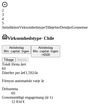
2
3
4
5
Jurisdiktion
Virksomhedstype
Tilføjelser
Detaljer
Gennemse
Virksomhedstype
·
Chile
Aktiebolag
Aktiebolag
Min. capital:
Ingen
Min. capital:
Ingen
+
€500
Tilbage
Næste
Totalt första året
€0
Därefter per år
€1,592
/år
Förnyas automatiskt varje år
Delsumma
€0
Genomsnittligt engagemang (år 1)
12 834 €