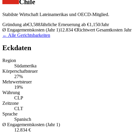
Chile
Stabilste Wirtschaft Lateinamerikas und OECD-Mitglied.
Gründung ab
€3,588
Jährliche Erneuerung ab
€1,150
/Jahr
Ø Engagementskosten (Jahr 1)
12.834 €
Richtwert Gesamtkosten Jahr 
← Alle Gerichtsbarkeiten
Eckdaten
Region
Südamerika
Körperschaftsteuer
27%
Mehrwertsteuer
19%
Währung
CLP
Zeitzone
CLT
Sprache
Spanisch
Ø Engagementskosten (Jahr 1)
12.834 €