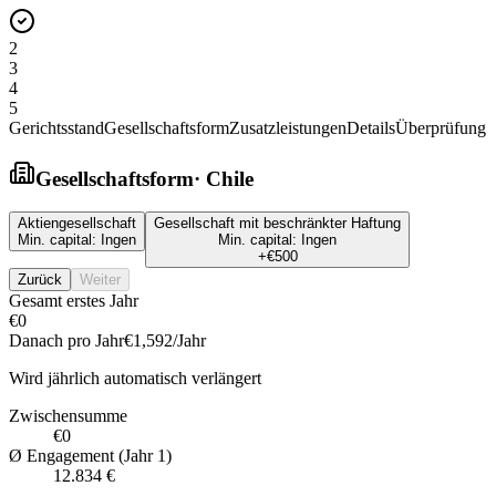
2
3
4
5
Gerichtsstand
Gesellschaftsform
Zusatzleistungen
Details
Überprüfung
Gesellschaftsform
·
Chile
Aktiengesellschaft
Gesellschaft mit beschränkter Haftung
Min. capital:
Ingen
Min. capital:
Ingen
+
€500
Zurück
Weiter
Gesamt erstes Jahr
€0
Danach pro Jahr
€1,592
/Jahr
Wird jährlich automatisch verlängert
Zwischensumme
€0
Ø Engagement (Jahr 1)
12.834 €