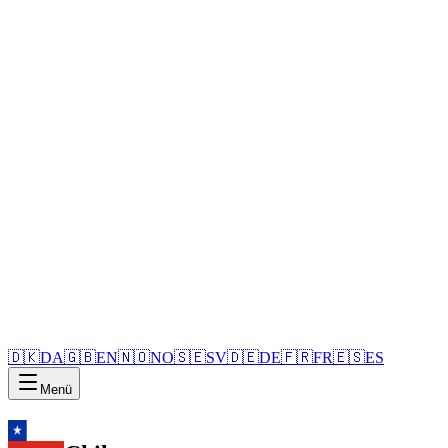
🇩🇰
DA
🇬🇧
EN
🇳🇴
NO
🇸🇪
SV
🇩🇪
DE
🇫🇷
FR
🇪🇸
ES
Menü