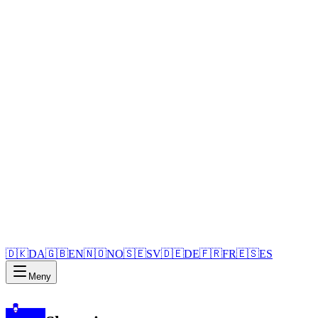
🇩🇰
DA
🇬🇧
EN
🇳🇴
NO
🇸🇪
SV
🇩🇪
DE
🇫🇷
FR
🇪🇸
ES
Meny