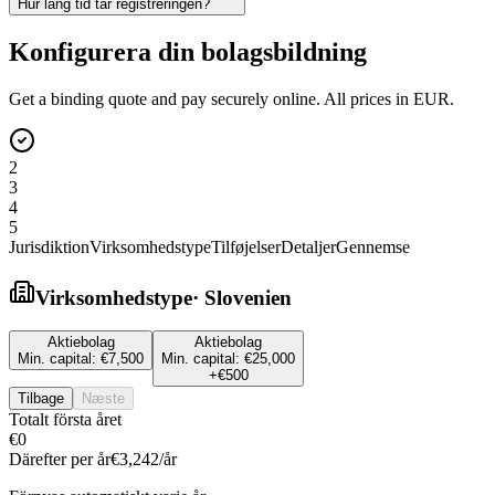
Hur lång tid tar registreringen?
Konfigurera din bolagsbildning
Get a binding quote and pay securely online. All prices in EUR.
2
3
4
5
Jurisdiktion
Virksomhedstype
Tilføjelser
Detaljer
Gennemse
Virksomhedstype
·
Slovenien
Aktiebolag
Aktiebolag
Min. capital:
€7,500
Min. capital:
€25,000
+
€500
Tilbage
Næste
Totalt första året
€0
Därefter per år
€3,242
/år