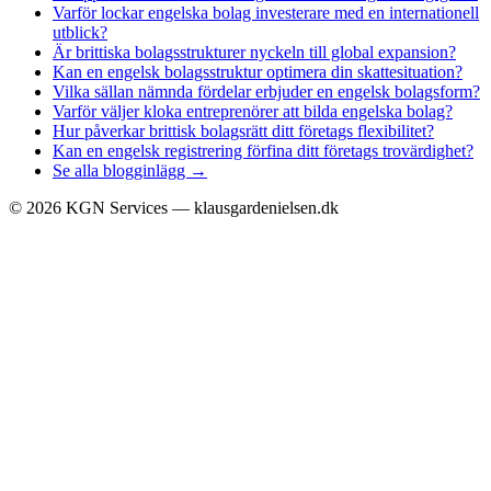
Varför lockar engelska bolag investerare med en internationell
utblick?
Är brittiska bolagsstrukturer nyckeln till global expansion?
Kan en engelsk bolagsstruktur optimera din skattesituation?
Vilka sällan nämnda fördelar erbjuder en engelsk bolagsform?
Varför väljer kloka entreprenörer att bilda engelska bolag?
Hur påverkar brittisk bolagsrätt ditt företags flexibilitet?
Kan en engelsk registrering förfina ditt företags trovärdighet?
Se alla blogginlägg →
©
2026
KGN Services — klausgardenielsen.dk