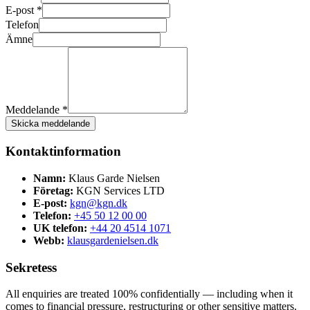
E-post *
Telefon
Ämne
Meddelande *
Skicka meddelande
Kontaktinformation
Namn:
Klaus Garde Nielsen
Företag:
KGN Services LTD
E-post:
kgn@kgn.dk
Telefon:
+45 50 12 00 00
UK telefon:
+44 20 4514 1071
Webb:
klausgardenielsen.dk
Sekretess
All enquiries are treated 100% confidentially — including when it
comes to financial pressure, restructuring or other sensitive matters.