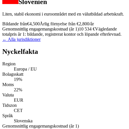
Slovenien
Liten, stabil ekonomi i euroområdet med en välutbildad arbetskraft.
Bildande från
€4,500
Årlig förnyelse från
€2,800
/år
Genomsnittlig engagemangskostnad (år 1)
10 534 €
Vägledande
totalpris år 1: bildande, registrerat kontor och löpande efterlevnad.
← Alla jurisdiktioner
Nyckelfakta
Region
Europa / EU
Bolagsskatt
19%
Moms
22%
Valuta
EUR
Tidszon
CET
Språk
Slovenska
Genomsnittlig engagemangskostnad (år 1)