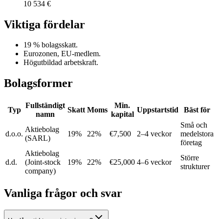
10 534 €
Viktiga fördelar
19 % bolagsskatt.
Eurozonen, EU-medlem.
Högutbildad arbetskraft.
Bolagsformer
Fullständigt
Min.
Typ
Skatt
Moms
Uppstartstid
Bäst för
namn
kapital
Små och
Aktiebolag
d.o.o.
19%
22%
€7,500
2–4 veckor
medelstora
(SARL)
företag
Aktiebolag
Större
d.d.
(Joint-stock
19%
22%
€25,000
4–6 veckor
strukturer
company)
Vanliga frågor och svar