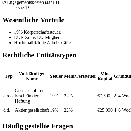
Ø Engagementskosten (Jahr 1)
10.534 €
Wesentliche Vorteile
19% Körperschaftssteuer.
EUR-Zone, EU-Mitglied.
Hochqualifizierte Arbeitskräfte.
Rechtliche Entitätstypen
Vollständiger
Min.
Typ
Steuer
Mehrwertsteuer
Gründun
Name
Kapital
Gesellschaft mit
d.o.o.
beschränkter
19%
22%
€7,500
2–4 Woc
Haftung
d.d.
Aktiengesellschaft
19%
22%
€25,000
4–6 Woc
Häufig gestellte Fragen