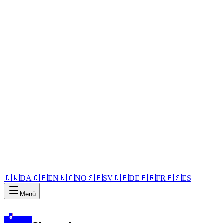
🇩🇰
DA
🇬🇧
EN
🇳🇴
NO
🇸🇪
SV
🇩🇪
DE
🇫🇷
FR
🇪🇸
ES
Menü