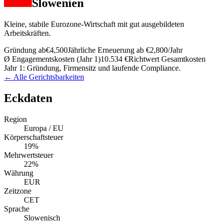
Slowenien
Kleine, stabile Eurozone-Wirtschaft mit gut ausgebildeten
Arbeitskräften.
Gründung ab
€4,500
Jährliche Erneuerung ab
€2,800
/Jahr
Ø Engagementskosten (Jahr 1)
10.534 €
Richtwert Gesamtkosten
Jahr 1: Gründung, Firmensitz und laufende Compliance.
← Alle Gerichtsbarkeiten
Eckdaten
Region
Europa / EU
Körperschaftsteuer
19%
Mehrwertsteuer
22%
Währung
EUR
Zeitzone
CET
Sprache
Slowenisch