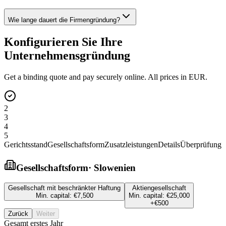
Wie lange dauert die Firmengründung?
Konfigurieren Sie Ihre
Unternehmensgründung
Get a binding quote and pay securely online. All prices in EUR.
2
3
4
5
Gerichtsstand
Gesellschaftsform
Zusatzleistungen
Details
Überprüfung
Gesellschaftsform
·
Slowenien
Gesellschaft mit beschränkter Haftung
Aktiengesellschaft
Min. capital:
€7,500
Min. capital:
€25,000
+
€500
Zurück
Weiter
Gesamt erstes Jahr