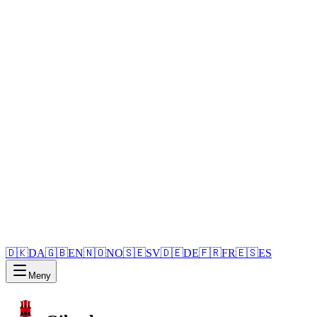
🇩🇰
DA
🇬🇧
EN
🇳🇴
NO
🇸🇪
SV
🇩🇪
DE
🇫🇷
FR
🇪🇸
ES
Meny