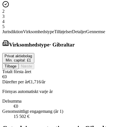
2
3
4
5
Jurisdiktion
Virksomhedstype
Tilføjelser
Detaljer
Gennemse
Virksomhedstype
·
Gibraltar
Privat aktiebolag
Min. capital:
£1
Tilbage
Næste
Totalt första året
€0
Därefter per år
€1,716
/år
Förnyas automatiskt varje år
Delsumma
€0
Genomsnittligt engagemang (år 1)
15 502 €