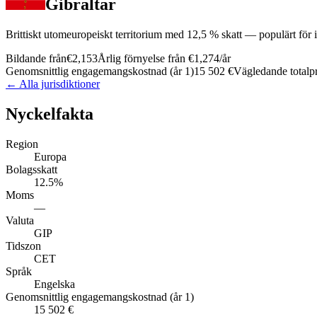
Gibraltar
Brittiskt utomeuropeiskt territorium med 12,5 % skatt — populärt för
Bildande från
€2,153
Årlig förnyelse från
€1,274
/år
Genomsnittlig engagemangskostnad (år 1)
15 502 €
Vägledande totalpri
← Alla jurisdiktioner
Nyckelfakta
Region
Europa
Bolagsskatt
12.5%
Moms
—
Valuta
GIP
Tidszon
CET
Språk
Engelska
Genomsnittlig engagemangskostnad (år 1)
15 502 €