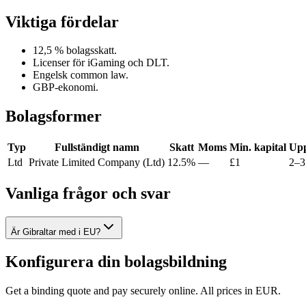
Viktiga fördelar
12,5 % bolagsskatt.
Licenser för iGaming och DLT.
Engelsk common law.
GBP-ekonomi.
Bolagsformer
Typ
Fullständigt namn
Skatt
Moms
Min. kapital
Upp
Ltd
Private Limited Company (Ltd)
12.5%
—
£1
2–3
Vanliga frågor och svar
Är Gibraltar med i EU?
Konfigurera din bolagsbildning
Get a binding quote and pay securely online. All prices in EUR.