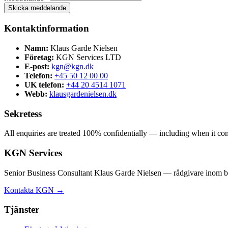
Skicka meddelande
Kontaktinformation
Namn:
Klaus Garde Nielsen
Företag:
KGN Services LTD
E-post:
kgn@kgn.dk
Telefon:
+45 50 12 00 00
UK telefon:
+44 20 4514 1071
Webb:
klausgardenielsen.dk
Sekretess
All enquiries are treated 100% confidentially — including when it comes
KGN Services
Senior Business Consultant Klaus Garde Nielsen — rådgivare inom bol
Kontakta KGN →
Tjänster