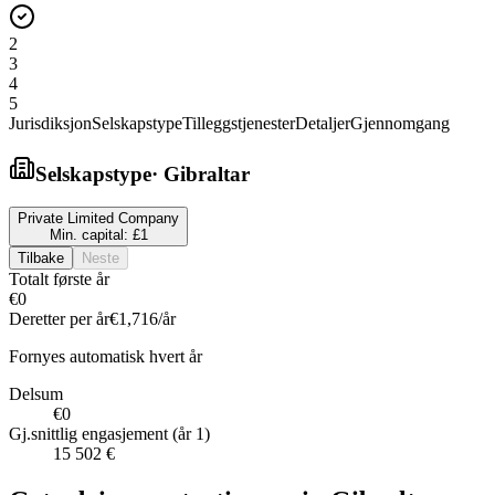
2
3
4
5
Jurisdiksjon
Selskapstype
Tilleggstjenester
Detaljer
Gjennomgang
Selskapstype
·
Gibraltar
Private Limited Company
Min. capital:
£1
Tilbake
Neste
Totalt første år
€0
Deretter per år
€1,716
/år
Fornyes automatisk hvert år
Delsum
€0
Gj.snittlig engasjement (år 1)
15 502 €