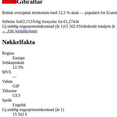
Gibraltar
Britisk oversjøisk territorium med 12,5 % skatt — populært for iGami
Stiftelse fra
€2,153
Årlig fornyelse fra
€1,274
/år
Gj.snittlig engasjementskostnad (år 1)
15 502 €
Veiledende totalpris år 
← Alle jurisdiksjoner
Nøkkelfakta
Region
Europa
Selskapsskatt
12.5%
MVA
—
Valuta
GIP
Tidssone
CET
Språk
Engelsk
Gj.snittlig engasjementskostnad (år 1)
15 502 €