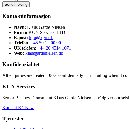
Send melding
Kontaktinformasjon
Navn:
Klaus Garde Nielsen
Firma:
KGN Services LTD
E-post:
kgn@kgn.dk
Telefon:
+45 50 12 00 00
UK telefon:
+44 20 4514 1071
Web:
klausgardenielsen.dk
Konfidensialitet
All enquiries are treated 100% confidentially — including when it comes
KGN Services
Senior Business Consultant Klaus Garde Nielsen — rådgiver om selska
Kontakt KGN →
Tjenester