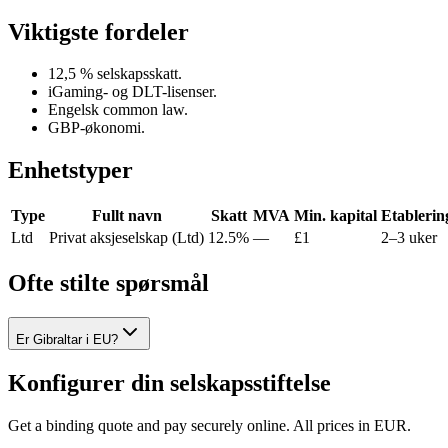
Viktigste fordeler
12,5 % selskapsskatt.
iGaming- og DLT-lisenser.
Engelsk common law.
GBP-økonomi.
Enhetstyper
Type
Fullt navn
Skatt
MVA
Min. kapital
Etablerin
Ltd
Privat aksjeselskap (Ltd)
12.5%
—
£1
2–3 uker
Ofte stilte spørsmål
Er Gibraltar i EU?
Konfigurer din selskapsstiftelse
Get a binding quote and pay securely online. All prices in EUR.