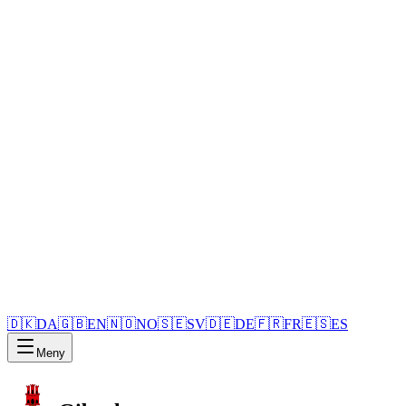
🇩🇰
DA
🇬🇧
EN
🇳🇴
NO
🇸🇪
SV
🇩🇪
DE
🇫🇷
FR
🇪🇸
ES
Meny