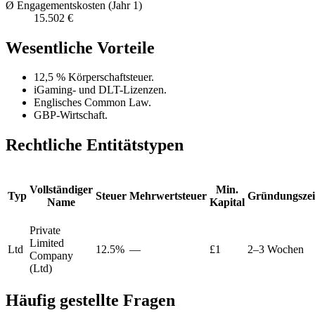
Ø Engagementskosten (Jahr 1)
15.502 €
Wesentliche Vorteile
12,5 % Körperschaftsteuer.
iGaming- und DLT-Lizenzen.
Englisches Common Law.
GBP-Wirtschaft.
Rechtliche Entitätstypen
Vollständiger
Min.
Typ
Steuer
Mehrwertsteuer
Gründungszei
Name
Kapital
Private
Limited
Ltd
12.5%
—
£1
2–3 Wochen
Company
(Ltd)
Häufig gestellte Fragen