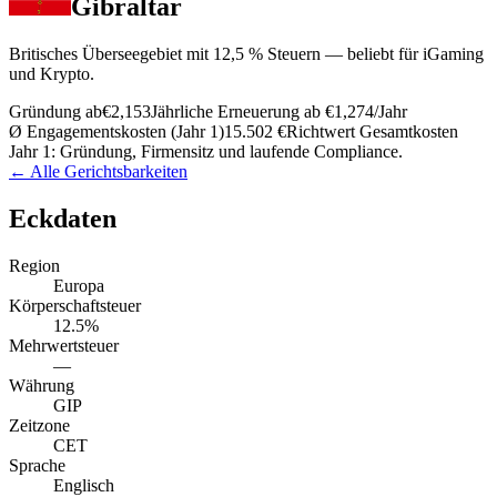
Gibraltar
Britisches Überseegebiet mit 12,5 % Steuern — beliebt für iGaming
und Krypto.
Gründung ab
€2,153
Jährliche Erneuerung ab
€1,274
/Jahr
Ø Engagementskosten (Jahr 1)
15.502 €
Richtwert Gesamtkosten
Jahr 1: Gründung, Firmensitz und laufende Compliance.
← Alle Gerichtsbarkeiten
Eckdaten
Region
Europa
Körperschaftsteuer
12.5%
Mehrwertsteuer
—
Währung
GIP
Zeitzone
CET
Sprache
Englisch