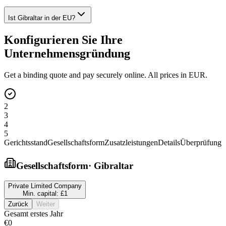
Ist Gibraltar in der EU?
Konfigurieren Sie Ihre
Unternehmensgründung
Get a binding quote and pay securely online. All prices in EUR.
2
3
4
5
Gerichtsstand
Gesellschaftsform
Zusatzleistungen
Details
Überprüfung
Gesellschaftsform
·
Gibraltar
Private Limited Company
Min. capital:
£1
Zurück
Weiter
Gesamt erstes Jahr
€0