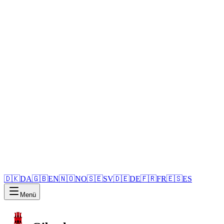
🇩🇰
DA
🇬🇧
EN
🇳🇴
NO
🇸🇪
SV
🇩🇪
DE
🇫🇷
FR
🇪🇸
ES
Menü